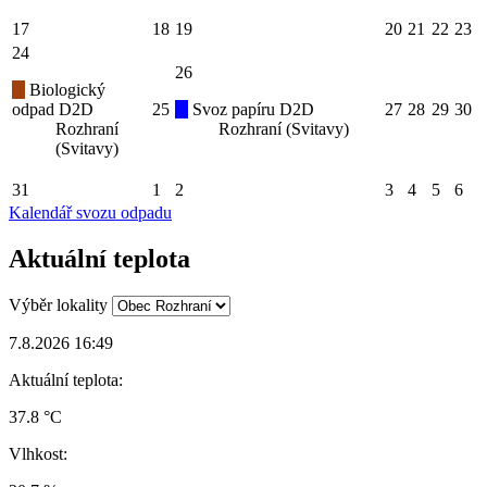
17
18
19
20
21
22
23
24
26
Biologický
odpad D2D
25
Svoz papíru D2D
27
28
29
30
Rozhraní
Rozhraní (Svitavy)
(Svitavy)
31
1
2
3
4
5
6
Kalendář svozu odpadu
Aktuální teplota
Výběr lokality
7.8.2026 16:49
Aktuální teplota:
37.8 °C
Vlhkost: