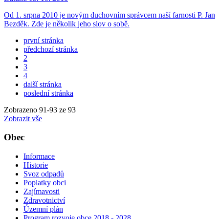
Od 1. srpna 2010 je novým duchovním správcem naší farnosti P. Jan
Bezděk. Zde je několik jeho slov o sobě.
první stránka
předchozí stránka
2
3
4
další stránka
poslední stránka
Zobrazeno
91
-
93
ze 93
Zobrazit vše
Obec
Informace
Historie
Svoz odpadů
Poplatky obci
Zajímavosti
Zdravotnictví
Územní plán
Program rozvoje obce 2018 - 2028