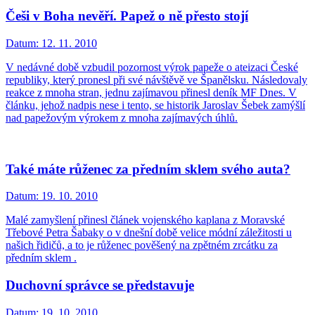
Češi v Boha nevěří. Papež o ně přesto stojí
Datum:
12. 11. 2010
V nedávné době vzbudil pozornost výrok papeže o ateizaci České
republiky, který pronesl při své návštěvě ve Španělsku. Následovaly
reakce z mnoha stran, jednu zajímavou přinesl deník MF Dnes. V
článku, jehož nadpis nese i tento, se historik Jaroslav Šebek zamýšlí
nad papežovým výrokem z mnoha zajímavých úhlů.
Také máte růženec za předním sklem svého auta?
Datum:
19. 10. 2010
Malé zamyšlení přinesl článek vojenského kaplana z Moravské
Třebové Petra Šabaky o v dnešní době velice módní záležitosti u
našich řidičů, a to je růženec pověšený na zpětném zrcátku za
předním sklem .
Duchovní správce se představuje
Datum:
19. 10. 2010