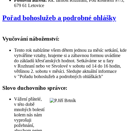
Poštovní adresa:
Řk. farnost Rozhraní, Pod kostelem 97/3,
679 61 Letovice
Pořad bohoslužeb a podrobné ohlášky
Vyučování náboženství:
Tento rok nabízíme všem dětem jednou za měsíc setkání, kde
vytváříme vztahy, hrajeme si a zábavnou formou uvádíme
do základů křesťanských hodnot. Setkáváme se u fary
v Rozhraní nebo ve Stvolové v sobotu od 14 do 16 hodin,
většinou 2. sobotu v měsíci. Sledujte aktuální informace
v "Pořadu bohoslužeb a podrobných ohláškách"
Slovo duchovního správce:
Vážení přátelé,
v této době
mnohých bolestí
kolem nás nám
vyprošuji
požehnání,
abychom nejen