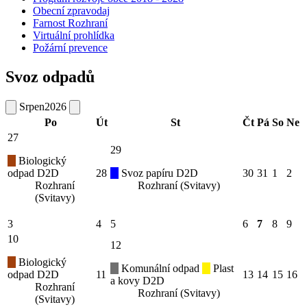
Obecní zpravodaj
Farnost Rozhraní
Virtuální prohlídka
Požární prevence
Svoz odpadů
Srpen
2026
Po
Út
St
Čt
Pá
So
Ne
27
29
Biologický
odpad D2D
28
Svoz papíru D2D
30
31
1
2
Rozhraní
Rozhraní (Svitavy)
(Svitavy)
3
4
5
6
7
8
9
10
12
Biologický
Komunální odpad
Plast
odpad D2D
11
13
14
15
16
a kovy D2D
Rozhraní
Rozhraní (Svitavy)
(Svitavy)