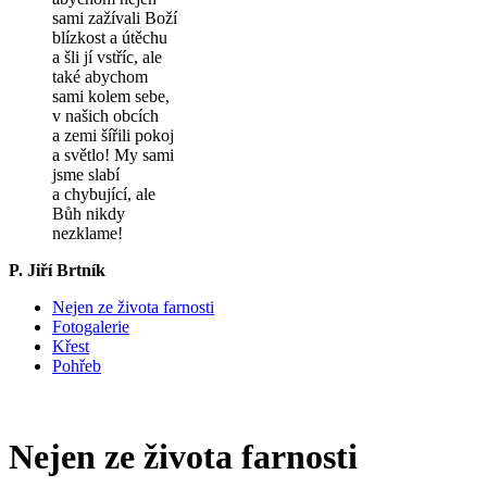
sami zažívali Boží
blízkost a útěchu
a šli jí vstříc, ale
také abychom
sami kolem sebe,
v našich obcích
a zemi šířili pokoj
a světlo! My sami
jsme slabí
a chybující, ale
Bůh nikdy
nezklame!
P. Jiří Brtník
Nejen ze života farnosti
Fotogalerie
Křest
Pohřeb
Nejen ze života farnosti