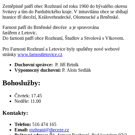
Zeměpisně patří obec Rozhraní od roku 1960 do bývalého okresu
Svitavy a tím do Pardubického kraje. V intravilánu obce se sbíhají
hranice tří diecézí, Královehradecké, Olomoucké a Brněnské.
Farnost patří do Brněnské diecéze a je spravována
farářem z Letovic.
Do farnosti patří obce Rozhraní, Študlov a Stvolová s Vlkovem.
Pro Farnosti Rozhraní a Letovice byly spuštěny nové webové
stránky
www.farnostletovice.cz
Duchovní správce:
P. Jiří Brtník
Výpomocný duchovní:
P. Alois Sedlák
Bohoslužby:
Čtvrtek: 17.45
Neděle: 11.00
Kontakty:
Telefon:
516 474 165
Email:
rozhrani@dieceze.cz