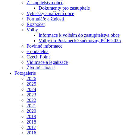
Zastupitelstvo obce
Dokumenty pro zastupitele
Vyhlášky a nařízení obce
Formuláře a žádosti
Rozpočet
Volby
Informace k volbám do zastupitelstva obce
Volby do Poslanecké sněmovny PČR 2025
Povinné informace
e-podatelna
Czech Point
Vidimace a legalizace
Životní situace
Fotogalerie
2026
2025
2024
2023
2022
2021
2020
2019
2018
2017
2016