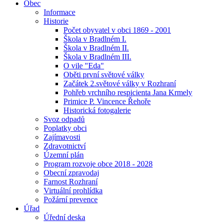
Obec
Informace
Historie
Počet obyvatel v obci 1869 - 2001
Škola v Bradlném I.
Škola v Bradlném II.
Škola v Bradlném III.
O vile "Eda"
Oběti první světové války
Začátek 2.světové války v Rozhraní
Pohřeb vrchního respicienta Jana Krmely
Primice P. Vincence Řehoře
Historická fotogalerie
Svoz odpadů
Poplatky obci
Zajímavosti
Zdravotnictví
Územní plán
Program rozvoje obce 2018 - 2028
Obecní zpravodaj
Farnost Rozhraní
Virtuální prohlídka
Požární prevence
Úřad
Úřední deska