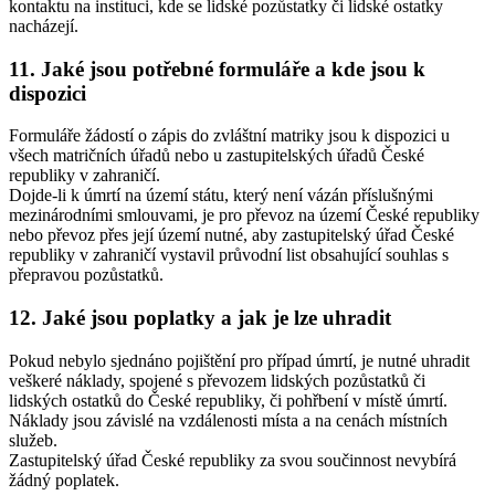
kontaktu na instituci, kde se lidské pozůstatky či lidské ostatky
nacházejí.
11. Jaké jsou potřebné formuláře a kde jsou k
dispozici
Formuláře žádostí o zápis do zvláštní matriky jsou k dispozici u
všech matričních úřadů nebo u zastupitelských úřadů České
republiky v zahraničí.
Dojde-li k úmrtí na území státu, který není vázán příslušnými
mezinárodními smlouvami, je pro převoz na území České republiky
nebo převoz přes její území nutné, aby zastupitelský úřad České
republiky v zahraničí vystavil průvodní list obsahující souhlas s
přepravou pozůstatků.
12. Jaké jsou poplatky a jak je lze uhradit
Pokud nebylo sjednáno pojištění pro případ úmrtí, je nutné uhradit
veškeré náklady, spojené s převozem lidských pozůstatků či
lidských ostatků do České republiky, či pohřbení v místě úmrtí.
Náklady jsou závislé na vzdálenosti místa a na cenách místních
služeb.
Zastupitelský úřad České republiky za svou součinnost nevybírá
žádný poplatek.