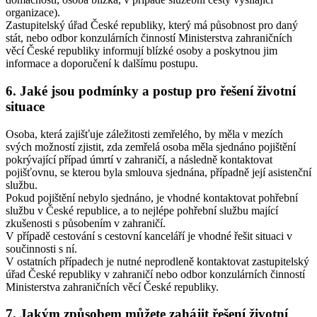
organizace).
Zastupitelský úřad České republiky, který má působnost pro daný
stát, nebo odbor konzulárních činností Ministerstva zahraničních
věcí České republiky informují blízké osoby a poskytnou jim
informace a doporučení k dalšímu postupu.
6. Jaké jsou podmínky a postup pro řešení životní
situace
Osoba, která zajišťuje záležitosti zemřelého, by měla v mezích
svých možností zjistit, zda zemřelá osoba měla sjednáno pojištění
pokrývající případ úmrtí v zahraničí, a následně kontaktovat
pojišťovnu, se kterou byla smlouva sjednána, případně její asistenční
službu.
Pokud pojištění nebylo sjednáno, je vhodné kontaktovat pohřební
službu v České republice, a to nejlépe pohřební službu mající
zkušenosti s působením v zahraničí.
V případě cestování s cestovní kanceláří je vhodné řešit situaci v
součinnosti s ní.
V ostatních případech je nutné neprodleně kontaktovat zastupitelský
úřad České republiky v zahraničí nebo odbor konzulárních činností
Ministerstva zahraničních věcí České republiky.
7. Jakým způsobem můžete zahájit řešení životní