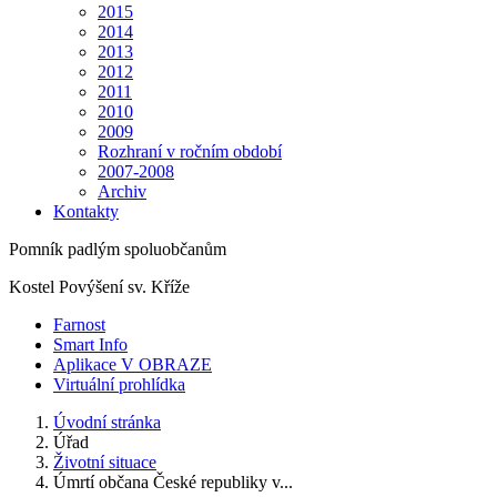
2015
2014
2013
2012
2011
2010
2009
Rozhraní v ročním období
2007-2008
Archiv
Kontakty
Pomník padlým spoluobčanům
Kostel Povýšení sv. Kříže
Farnost
Smart Info
Aplikace V OBRAZE
Virtuální prohlídka
Úvodní stránka
Úřad
Životní situace
Úmrtí občana České republiky v...