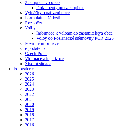
Zastupitelstvo obce
Dokumenty pro zastupitele
Vyhlášky a nařízení obce
Formuláře a žádosti
Rozpočet
Volby
Informace k volbám do zastupitelstva obce
Volby do Poslanecké sněmovny PČR 2025
Povinné informace
e-podatelna
Czech Point
Vidimace a legalizace
Životní situace
Fotogalerie
2026
2025
2024
2023
2022
2021
2020
2019
2018
2017
2016