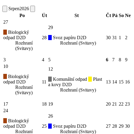
Srpen
2026
Po
Út
St
Čt
Pá
So
Ne
27
29
Biologický
odpad D2D
28
Svoz papíru D2D
30
31
1
2
Rozhraní
Rozhraní (Svitavy)
(Svitavy)
3
4
5
6
7
8
9
10
12
Biologický
Komunální odpad
Plast
odpad D2D
11
13
14
15
16
a kovy D2D
Rozhraní
Rozhraní (Svitavy)
(Svitavy)
17
18
19
20
21
22
23
24
26
Biologický
odpad D2D
25
Svoz papíru D2D
27
28
29
30
Rozhraní
Rozhraní (Svitavy)