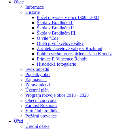
Obec
Informace
Historie
Počet obyvatel v obci 1869 - 2001
Škola v Bradlném I.
Škola v Bradlném II.
Škola v Bradlném III.
O vile "Eda"
Oběti první světové války
Začátek 2.světové války v Rozhraní
Pohřeb vrchního respicienta Jana Krmely
Primice P. Vincence Řehoře
Historická fotogalerie
Svoz odpadů
Poplatky obci
Zajímavosti
Zdravotnictví
Územní plán
Program rozvoje obce 2018 - 2028
Obecní zpravodaj
Farnost Rozhraní
Virtuální prohlídka
Požární prevence
Úřad
Úřední deska