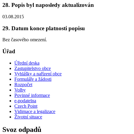
28. Popis byl naposledy aktualizován
03.08.2015
29. Datum konce platnosti popisu
Bez časového omezení.
Úřad
Úřední deska
Zastupitelstvo obce
Vyhlášky a nařízení obce
Formuláře a žádosti
Rozpočet
Volby
Povinné informace
e-podatelna
Czech Point
Vidimace a legalizace
Životní situace
Svoz odpadů