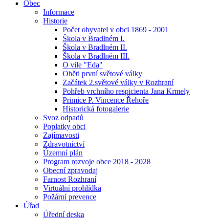
Obec
Informace
Historie
Počet obyvatel v obci 1869 - 2001
Škola v Bradlném I.
Škola v Bradlném II.
Škola v Bradlném III.
O vile "Eda"
Oběti první světové války
Začátek 2.světové války v Rozhraní
Pohřeb vrchního respicienta Jana Krmely
Primice P. Vincence Řehoře
Historická fotogalerie
Svoz odpadů
Poplatky obci
Zajímavosti
Zdravotnictví
Územní plán
Program rozvoje obce 2018 - 2028
Obecní zpravodaj
Farnost Rozhraní
Virtuální prohlídka
Požární prevence
Úřad
Úřední deska