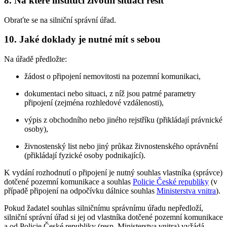
8. Na které instituci životní situaci řešit
Obraťte se na silniční správní úřad.
10. Jaké doklady je nutné mít s sebou
Na úřadě předložte:
žádost o připojení nemovitosti na pozemní komunikaci,
dokumentaci nebo situaci, z níž jsou patrné parametry
připojení (zejména rozhledové vzdálenosti),
výpis z obchodního nebo jiného rejstříku (přikládají právnické
osoby),
živnostenský list nebo jiný průkaz živnostenského oprávnění
(přikládají fyzické osoby podnikající).
K vydání rozhodnutí o připojení je nutný souhlas vlastníka (správce)
dotčené pozemní komunikace a souhlas
Policie České republiky
(v
případě připojení na odpočívku dálnice souhlas
Ministerstva vnitra
).
Pokud žadatel souhlas silničnímu správnímu úřadu nepředloží,
silniční správní úřad si jej od vlastníka dotčené pozemní komunikace
a od Policie České republiky (resp. Ministerstva vnitra) vyžádá.