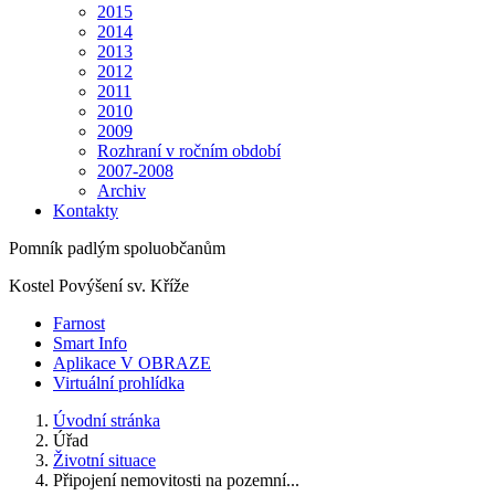
2015
2014
2013
2012
2011
2010
2009
Rozhraní v ročním období
2007-2008
Archiv
Kontakty
Pomník padlým spoluobčanům
Kostel Povýšení sv. Kříže
Farnost
Smart Info
Aplikace V OBRAZE
Virtuální prohlídka
Úvodní stránka
Úřad
Životní situace
Připojení nemovitosti na pozemní...