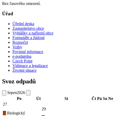
Bez časového omezení.
Úřad
Úřední deska
Zastupitelstvo obce
Vyhlášky a nařízení obce
Formuláře a žádosti
Rozpočet
Volby
Povinné informace
e-podatelna
Czech Point
Vidimace a legalizace
Životní situace
Svoz odpadů
Srpen
2026
Po
Út
St
Čt
Pá
So
Ne
27
29
Biologický