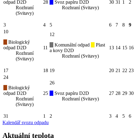
odpad D2D
28
Svoz papíru D2D
30
31
1
2
Rozhraní
Rozhraní (Svitavy)
(Svitavy)
3
4
5
6
7
8
9
10
12
Biologický
Komunální odpad
Plast
odpad D2D
11
13
14
15
16
a kovy D2D
Rozhraní
Rozhraní (Svitavy)
(Svitavy)
17
18
19
20
21
22
23
24
26
Biologický
odpad D2D
25
Svoz papíru D2D
27
28
29
30
Rozhraní
Rozhraní (Svitavy)
(Svitavy)
31
1
2
3
4
5
6
Kalendář svozu odpadu
Aktuální teplota