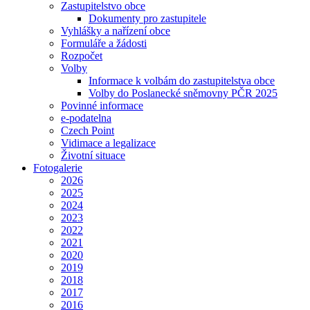
Zastupitelstvo obce
Dokumenty pro zastupitele
Vyhlášky a nařízení obce
Formuláře a žádosti
Rozpočet
Volby
Informace k volbám do zastupitelstva obce
Volby do Poslanecké sněmovny PČR 2025
Povinné informace
e-podatelna
Czech Point
Vidimace a legalizace
Životní situace
Fotogalerie
2026
2025
2024
2023
2022
2021
2020
2019
2018
2017
2016