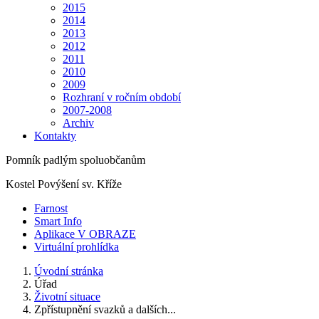
2015
2014
2013
2012
2011
2010
2009
Rozhraní v ročním období
2007-2008
Archiv
Kontakty
Pomník padlým spoluobčanům
Kostel Povýšení sv. Kříže
Farnost
Smart Info
Aplikace V OBRAZE
Virtuální prohlídka
Úvodní stránka
Úřad
Životní situace
Zpřístupnění svazků a dalších...