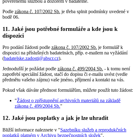
pověřenému službou a dozorem v badatelně.
Podle
zákona č. 107/2002 Sb.
je třeba splnit podmínky uvedené v
bodě 06.
11. Jaké jsou potřebné formuláře a kde jsou k
dispozici
Pro podání žádosti podle
zákona č. 107/2002 Sb.
je formulář k
dispozici na příslušných badatelnách, příp. e-mailem na vyžádání
(
badatelske.zadosti@abscr.cz
).
Jednodušší je požádat podle
zákona č. 499/2004 Sb.
- k tomu není
zapotřebí speciální žádost, stačí do dopisu či e-mailu uvést (vedle
předmětu vašeho zájmu) vaše jméno, příjmení a kontakt na vás.
Pokud však dáváte přednost formulářům, můžete použít tuto žádost:
"
Žádost o zpřístupnění archivních materiálů na základě
zákona č. 499/2004 Sb.
"
12. Jaké jsou poplatky a jak je lze uhradit
Bližší informace naleznete v "
Sazebníku služeb a reprodukčních
poplatků platném v Archivu bezpečnostních složek
".