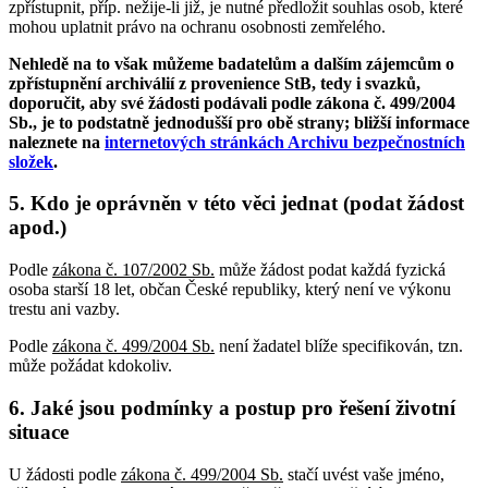
zpřístupnit, příp. nežije-li již, je nutné předložit souhlas osob, které
mohou uplatnit právo na ochranu osobnosti zemřelého.
Nehledě na to však můžeme badatelům a dalším zájemcům o
zpřístupnění archiválií z provenience StB, tedy i svazků,
doporučit, aby své žádosti podávali podle zákona č. 499/2004
Sb., je to podstatně jednodušší pro obě strany; bližší informace
naleznete na
internetových stránkách Archivu bezpečnostních
složek
.
5. Kdo je oprávněn v této věci jednat (podat žádost
apod.)
Podle
zákona č. 107/2002 Sb.
může žádost podat každá fyzická
osoba starší 18 let, občan České republiky, který není ve výkonu
trestu ani vazby.
Podle
zákona č. 499/2004 Sb.
není žadatel blíže specifikován, tzn.
může požádat kdokoliv.
6. Jaké jsou podmínky a postup pro řešení životní
situace
U žádosti podle
zákona č. 499/2004 Sb.
stačí uvést vaše jméno,