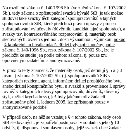
Na rozdíl od zákona č. 140/1996 Sb. (ve znění zákona č. 107/2002
Sb.), tedy zákona o zpřístupnění svazků bývalé StB, je tak možno
studovat také svazky těch kategorií spolupracovníků a tajných
spolupracovníků StB, které předchozí právní úpravy z procesu
zpřístupňování vylučovaly (důvěrník, kandidát tajné spolupráce), a
svazky tzv. kontrarozvědného rozpracování, tj. materiály osob
sledovaných; ovšem s jedinou, dosti významnou, výjimkou:
pokud
již konkrétní archiválie mladší 30 let byly zpřístupněny podle
zákona č. 140/1996 Sb., resp. zákona č. 107/2002 Sb., lze je
předložit ke studiu jen podle tohoto zákona
, tj. pouze tzv.
oprávněným žadatelům a anonymizované.
V praxi to tedy znamená, že materiály osob, jež definují § 5 a § 3
písm. i) zákona č. 107/2002 Sb. (tj. spolupracovníků StB v
kategoriích rezident, agent, informátor, držitel propůjčeného bytu
anebo držitel konspiračního bytu, u svazků z provenience I. správy
rovněž v kategoriích ideový spolupracovník, důvěrník, důvěrný
styk, držitel krycí adresy), jež byly jakémukoliv žadateli
zpřístupněny před 1. lednem 2005, lze zpřístupnit pouze v
anonymizované podobě.
V případě osob, na něž se vztahuje § 4 tohoto zákona, tedy osob
StB sledovaných, je zapotřebí postupovat v souladu s jeho § 10
odst. 3, tj. disponovat souhlasem osoby, jejíž svazek chce žadatel