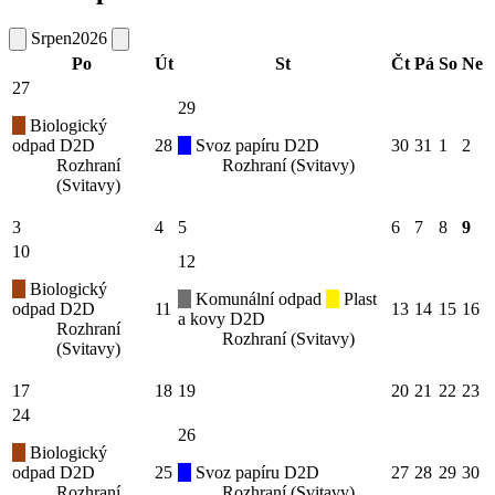
Srpen
2026
Po
Út
St
Čt
Pá
So
Ne
27
29
Biologický
odpad D2D
28
Svoz papíru D2D
30
31
1
2
Rozhraní
Rozhraní (Svitavy)
(Svitavy)
3
4
5
6
7
8
9
10
12
Biologický
Komunální odpad
Plast
odpad D2D
11
13
14
15
16
a kovy D2D
Rozhraní
Rozhraní (Svitavy)
(Svitavy)
17
18
19
20
21
22
23
24
26
Biologický
odpad D2D
25
Svoz papíru D2D
27
28
29
30
Rozhraní
Rozhraní (Svitavy)