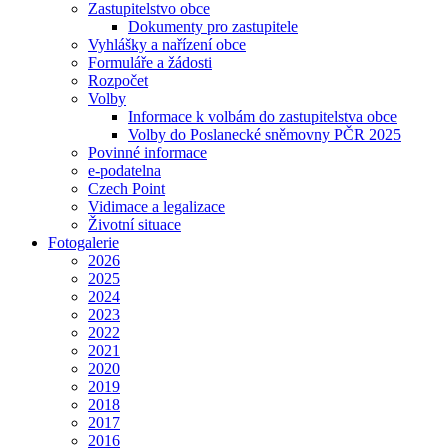
Zastupitelstvo obce
Dokumenty pro zastupitele
Vyhlášky a nařízení obce
Formuláře a žádosti
Rozpočet
Volby
Informace k volbám do zastupitelstva obce
Volby do Poslanecké sněmovny PČR 2025
Povinné informace
e-podatelna
Czech Point
Vidimace a legalizace
Životní situace
Fotogalerie
2026
2025
2024
2023
2022
2021
2020
2019
2018
2017
2016