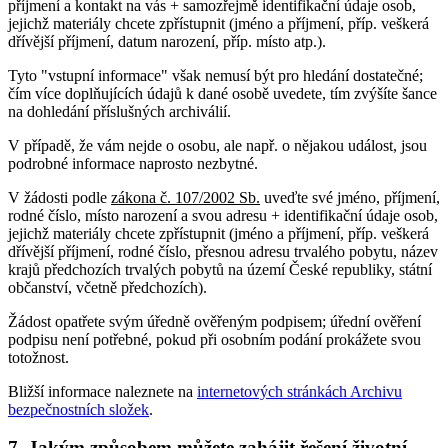
příjmení a kontakt na vás + samozřejmě identifikační údaje osob,
jejichž materiály chcete zpřístupnit (jméno a příjmení, příp. veškerá
dřívější příjmení, datum narození, příp. místo atp.).
Tyto "vstupní informace" však nemusí být pro hledání dostatečné;
čím více doplňujících údajů k dané osobě uvedete, tím zvýšíte šance
na dohledání příslušných archiválií.
V případě, že vám nejde o osobu, ale např. o nějakou událost, jsou
podrobné informace naprosto nezbytné.
V žádosti podle
zákona č. 107/2002 Sb.
uveďte své jméno, příjmení,
rodné číslo, místo narození a svou adresu + identifikační údaje osob,
jejichž materiály chcete zpřístupnit (jméno a příjmení, příp. veškerá
dřívější příjmení, rodné číslo, přesnou adresu trvalého pobytu, název
krajů předchozích trvalých pobytů na území České republiky, státní
občanství, včetně předchozích).
Žádost opatřete svým úředně ověřeným podpisem; úřední ověření
podpisu není potřebné, pokud při osobním podání prokážete svou
totožnost.
Bližší informace naleznete na
internetových stránkách Archivu
bezpečnostních složek
.
7. Jakým způsobem můžete zahájit řešení životní