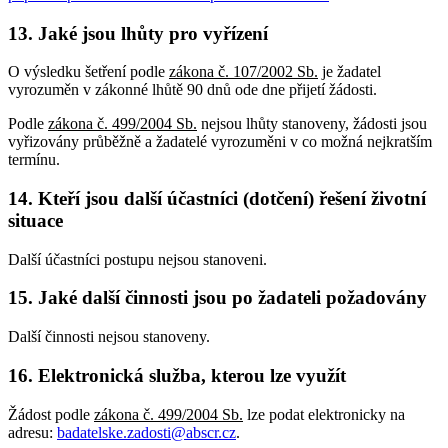
13. Jaké jsou lhůty pro vyřízení
O výsledku šetření podle
zákona č. 107/2002 Sb.
je žadatel
vyrozuměn v zákonné lhůtě 90 dnů ode dne přijetí žádosti.
Podle
zákona č. 499/2004 Sb.
nejsou lhůty stanoveny, žádosti jsou
vyřizovány průběžně a žadatelé vyrozuměni v co možná nejkratším
termínu.
14. Kteří jsou další účastníci (dotčení) řešení životní
situace
Další účastníci postupu nejsou stanoveni.
15. Jaké další činnosti jsou po žadateli požadovány
Další činnosti nejsou stanoveny.
16. Elektronická služba, kterou lze využít
Žádost podle
zákona č. 499/2004 Sb.
lze podat elektronicky na
adresu:
badatelske.zadosti@abscr.cz
.