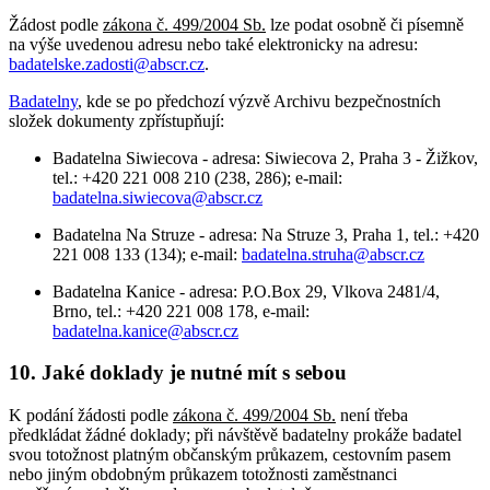
Žádost podle
zákona č. 499/2004 Sb.
lze podat osobně či písemně
na výše uvedenou adresu nebo také elektronicky na adresu:
badatelske.zadosti@abscr.cz
.
Badatelny
, kde se po předchozí výzvě Archivu bezpečnostních
složek dokumenty zpřístupňují:
Badatelna Siwiecova - adresa: Siwiecova 2, Praha 3 - Žižkov,
tel.: +420 221 008 210 (238, 286); e-mail:
badatelna.siwiecova@abscr.cz
Badatelna Na Struze - adresa: Na Struze 3, Praha 1, tel.: +420
221 008 133 (134); e-mail:
badatelna.struha@abscr.cz
Badatelna Kanice - adresa: P.O.Box 29, Vlkova 2481/4,
Brno, tel.: +420 221 008 178, e-mail:
badatelna.kanice@abscr.cz
10. Jaké doklady je nutné mít s sebou
K podání žádosti podle
zákona č. 499/2004 Sb.
není třeba
předkládat žádné doklady; při návštěvě badatelny prokáže badatel
svou totožnost platným občanským průkazem, cestovním pasem
nebo jiným obdobným průkazem totožnosti zaměstnanci