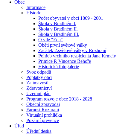
Obec
Informace
Historie
Počet obyvatel v obci 1869 - 2001
Škola v Bradlném I.
Škola v Bradlném II.
Škola v Bradlném III.
O vile "Eda"
Oběti první světové války
Začátek 2.světové války v Rozhraní
Pohřeb vrchního respicienta Jana Krmely
Primice P. Vincence Řehoře
Historická fotogalerie
Svoz odpadů
Poplatky obci
Zajímavosti
Zdravotnictví
Územní plán
Program rozvoje obce 2018 - 2028
Obecní zpravodaj
Farnost Rozhraní
Virtuální prohlídka
Požární prevence
Úřad
Úřední deska