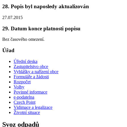
28. Popis byl naposledy aktualizován
27.07.2015
29. Datum konce platnosti popisu
Bez časového omezení.
Úřad
Úřední deska
Zastupitelstvo obce
Vyhlášky a nařízení obce
Formuláře a žádosti
Rozpočet
Volby
Povinné informace
e-podatelna
Czech Point
Vidimace a legalizace
Životní situace
Svoz odpadů