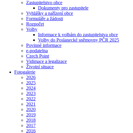
Zastupitelstvo obce
Dokumenty pro zastupitele
Vyhlášky a nařízení obce
Formuláře a žádosti
Rozpočet
Volby
Informace k volbám do zastupitelstva obce
Volby do Poslanecké sněmovny PČR 2025
Povinné informace
e-podatelna
Czech Point
Vidimace a legalizace
Životní situace
Fotogalerie
2026
2025
2024
2023
2022
2021
2020
2019
2018
2017
2016