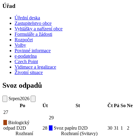
Úřad
Úřední deska
Zastupitelstvo obce
Vyhlášky a nařízení obce
Formuláře a žádosti
Rozpočet
Volby
Povinné informace
e-podatelna
Czech Point
Vidimace a legalizace
Životní situace
Svoz odpadů
Srpen
2026
Po
Út
St
Čt
Pá
So
Ne
27
29
Biologický
odpad D2D
28
Svoz papíru D2D
30
31
1
2
Rozhraní
Rozhraní (Svitavy)