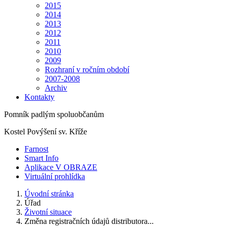
2015
2014
2013
2012
2011
2010
2009
Rozhraní v ročním období
2007-2008
Archiv
Kontakty
Pomník padlým spoluobčanům
Kostel Povýšení sv. Kříže
Farnost
Smart Info
Aplikace V OBRAZE
Virtuální prohlídka
Úvodní stránka
Úřad
Životní situace
Změna registračních údajů distributora...