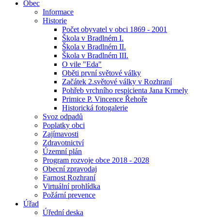
Obec
Informace
Historie
Počet obyvatel v obci 1869 - 2001
Škola v Bradlném I.
Škola v Bradlném II.
Škola v Bradlném III.
O vile "Eda"
Oběti první světové války
Začátek 2.světové války v Rozhraní
Pohřeb vrchního respicienta Jana Krmely
Primice P. Vincence Řehoře
Historická fotogalerie
Svoz odpadů
Poplatky obci
Zajímavosti
Zdravotnictví
Územní plán
Program rozvoje obce 2018 - 2028
Obecní zpravodaj
Farnost Rozhraní
Virtuální prohlídka
Požární prevence
Úřad
Úřední deska