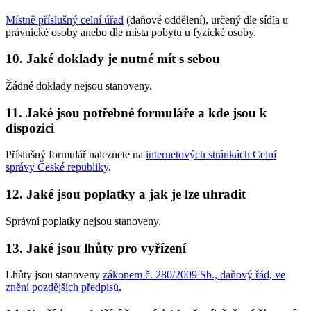
Místně příslušný celní úřad
(daňové oddělení), určený dle sídla u
právnické osoby anebo dle místa pobytu u fyzické osoby.
10. Jaké doklady je nutné mít s sebou
Žádné doklady nejsou stanoveny.
11. Jaké jsou potřebné formuláře a kde jsou k
dispozici
Příslušný formulář naleznete na
internetových stránkách Celní
správy České republiky
.
12. Jaké jsou poplatky a jak je lze uhradit
Správní poplatky nejsou stanoveny.
13. Jaké jsou lhůty pro vyřízení
Lhůty jsou stanoveny
zákonem č. 280/2009 Sb., daňový řád, ve
znění pozdějších předpisů
.