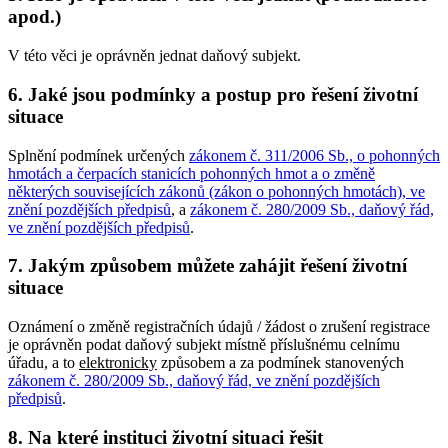
apod.)
V této věci je oprávněn jednat daňový subjekt.
6. Jaké jsou podmínky a postup pro řešení životní
situace
Splnění podmínek určených
zákonem č. 311/2006 Sb., o pohonných
hmotách a čerpacích stanicích pohonných hmot a o změně
některých souvisejících zákonů (zákon o pohonných hmotách), ve
znění pozdějších předpisů
, a
zákonem č. 280/2009 Sb., daňový řád,
ve znění pozdějších předpisů
.
7. Jakým způsobem můžete zahájit řešení životní
situace
Oznámení o změně registračních údajů / žádost o zrušení registrace
je oprávněn podat daňový subjekt místně příslušnému celnímu
úřadu, a to
elektronicky
způsobem a za podmínek stanovených
zákonem č. 280/2009 Sb., daňový řád, ve znění pozdějších
předpisů
.
8. Na které instituci životní situaci řešit