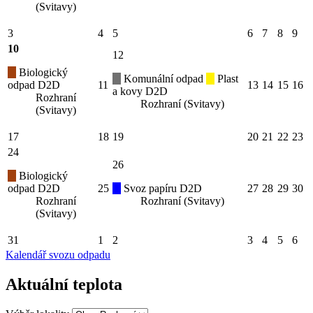
(Svitavy)
3
4
5
6
7
8
9
10
12
Biologický
Komunální odpad
Plast
odpad D2D
11
13
14
15
16
a kovy D2D
Rozhraní
Rozhraní (Svitavy)
(Svitavy)
17
18
19
20
21
22
23
24
26
Biologický
odpad D2D
25
Svoz papíru D2D
27
28
29
30
Rozhraní
Rozhraní (Svitavy)
(Svitavy)
31
1
2
3
4
5
6
Kalendář svozu odpadu
Aktuální teplota