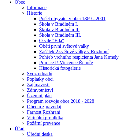
Obec
Informace
Historie
Počet obyvatel v obci 1869 - 2001
Škola v Bradlném I.
Škola v Bradlném II.
Škola v Bradlném III.
O vile "Eda"
Oběti první světové války
Začátek 2.světové války v Rozhraní
Pohřeb vrchního respicienta Jana Krmely
Primice P. Vincence Řehoře
Historická fotogalerie
Svoz odpadů
Poplatky obci
Zajímavosti
Zdravotnictví
Územní plán
Program rozvoje obce 2018 - 2028
Obecní zpravodaj
Farnost Rozhraní
Virtuální prohlídka
Požární prevence
Úřad
Úřední deska