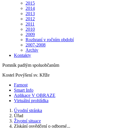
2015
2014
2013
2012
2011
2010
2009
Rozhraní v ročním období
2007-2008
Archiv
Kontakty
Pomník padlým spoluobčanům
Kostel Povýšení sv. Kříže
Farnost
Smart Info
Aplikace V OBRAZE
Virtuální prohlídka
Úvodní stránka
Úřad
Životní situace
Získání osvědčení o odborné...