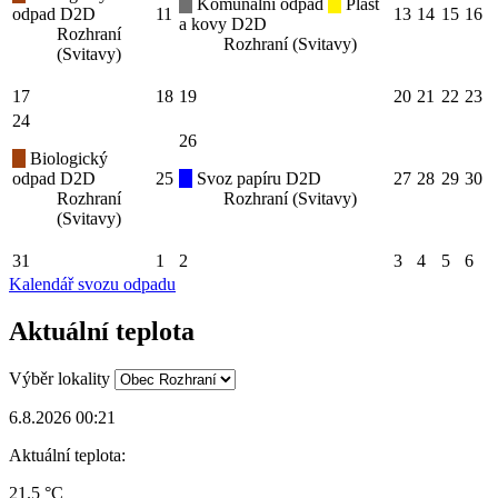
Komunální odpad
Plast
odpad D2D
11
13
14
15
16
a kovy D2D
Rozhraní
Rozhraní (Svitavy)
(Svitavy)
17
18
19
20
21
22
23
24
26
Biologický
odpad D2D
25
Svoz papíru D2D
27
28
29
30
Rozhraní
Rozhraní (Svitavy)
(Svitavy)
31
1
2
3
4
5
6
Kalendář svozu odpadu
Aktuální teplota
Výběr lokality
6.8.2026 00:21
Aktuální teplota:
21.5 °C