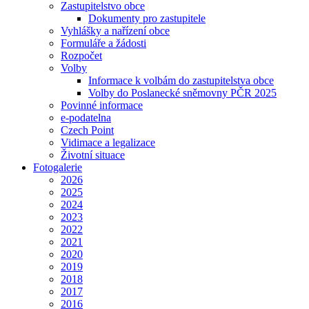
Zastupitelstvo obce
Dokumenty pro zastupitele
Vyhlášky a nařízení obce
Formuláře a žádosti
Rozpočet
Volby
Informace k volbám do zastupitelstva obce
Volby do Poslanecké sněmovny PČR 2025
Povinné informace
e-podatelna
Czech Point
Vidimace a legalizace
Životní situace
Fotogalerie
2026
2025
2024
2023
2022
2021
2020
2019
2018
2017
2016