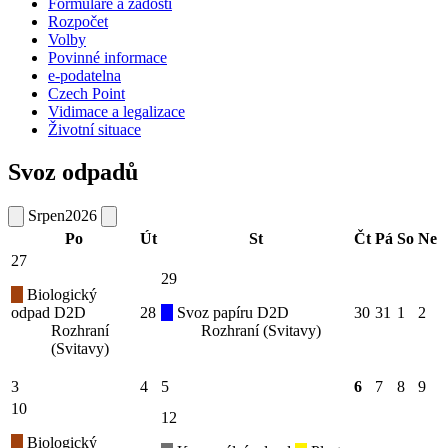
Formuláře a žádosti
Rozpočet
Volby
Povinné informace
e-podatelna
Czech Point
Vidimace a legalizace
Životní situace
Svoz odpadů
Srpen
2026
Po
Út
St
Čt
Pá
So
Ne
27
29
Biologický
odpad D2D
28
Svoz papíru D2D
30
31
1
2
Rozhraní
Rozhraní (Svitavy)
(Svitavy)
3
4
5
6
7
8
9
10
12
Biologický