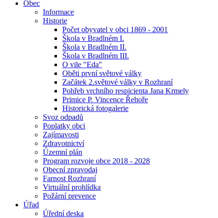
Obec
Informace
Historie
Počet obyvatel v obci 1869 - 2001
Škola v Bradlném I.
Škola v Bradlném II.
Škola v Bradlném III.
O vile "Eda"
Oběti první světové války
Začátek 2.světové války v Rozhraní
Pohřeb vrchního respicienta Jana Krmely
Primice P. Vincence Řehoře
Historická fotogalerie
Svoz odpadů
Poplatky obci
Zajímavosti
Zdravotnictví
Územní plán
Program rozvoje obce 2018 - 2028
Obecní zpravodaj
Farnost Rozhraní
Virtuální prohlídka
Požární prevence
Úřad
Úřední deska