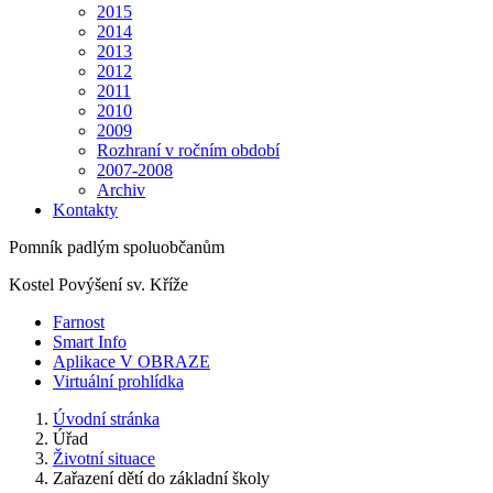
2015
2014
2013
2012
2011
2010
2009
Rozhraní v ročním období
2007-2008
Archiv
Kontakty
Pomník padlým spoluobčanům
Kostel Povýšení sv. Kříže
Farnost
Smart Info
Aplikace V OBRAZE
Virtuální prohlídka
Úvodní stránka
Úřad
Životní situace
Zařazení dětí do základní školy