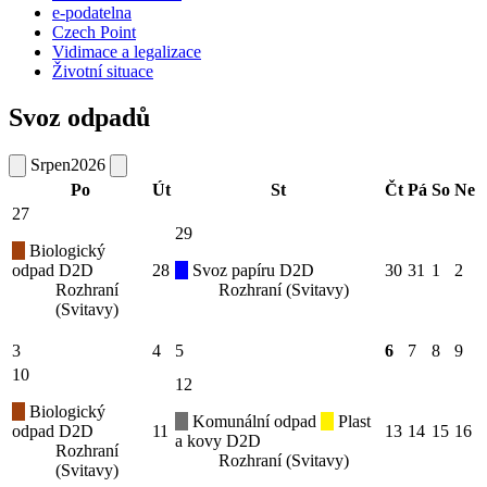
e-podatelna
Czech Point
Vidimace a legalizace
Životní situace
Svoz odpadů
Srpen
2026
Po
Út
St
Čt
Pá
So
Ne
27
29
Biologický
odpad D2D
28
Svoz papíru D2D
30
31
1
2
Rozhraní
Rozhraní (Svitavy)
(Svitavy)
3
4
5
6
7
8
9
10
12
Biologický
Komunální odpad
Plast
odpad D2D
11
13
14
15
16
a kovy D2D
Rozhraní
Rozhraní (Svitavy)
(Svitavy)