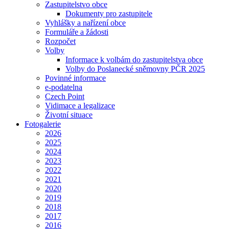
Zastupitelstvo obce
Dokumenty pro zastupitele
Vyhlášky a nařízení obce
Formuláře a žádosti
Rozpočet
Volby
Informace k volbám do zastupitelstva obce
Volby do Poslanecké sněmovny PČR 2025
Povinné informace
e-podatelna
Czech Point
Vidimace a legalizace
Životní situace
Fotogalerie
2026
2025
2024
2023
2022
2021
2020
2019
2018
2017
2016