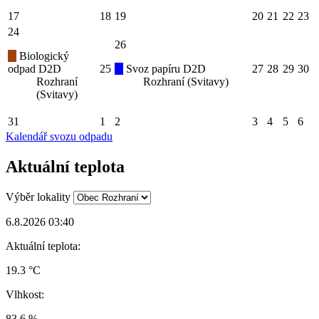
17
18
19
20
21
22
23
24
26
Biologický
odpad D2D
25
Svoz papíru D2D
27
28
29
30
Rozhraní
Rozhraní (Svitavy)
(Svitavy)
31
1
2
3
4
5
6
Kalendář svozu odpadu
Aktuální teplota
Výběr lokality
6.8.2026 03:40
Aktuální teplota:
19.3 °C
Vlhkost:
83.6 %