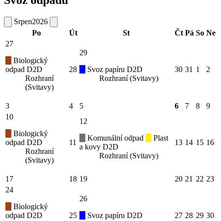
Srpen
2026
Po
Út
St
Čt
Pá
So
Ne
27
29
Biologický
odpad D2D
28
Svoz papíru D2D
30
31
1
2
Rozhraní
Rozhraní (Svitavy)
(Svitavy)
3
4
5
6
7
8
9
10
12
Biologický
Komunální odpad
Plast
odpad D2D
11
13
14
15
16
a kovy D2D
Rozhraní
Rozhraní (Svitavy)
(Svitavy)
17
18
19
20
21
22
23
24
26
Biologický
odpad D2D
25
Svoz papíru D2D
27
28
29
30