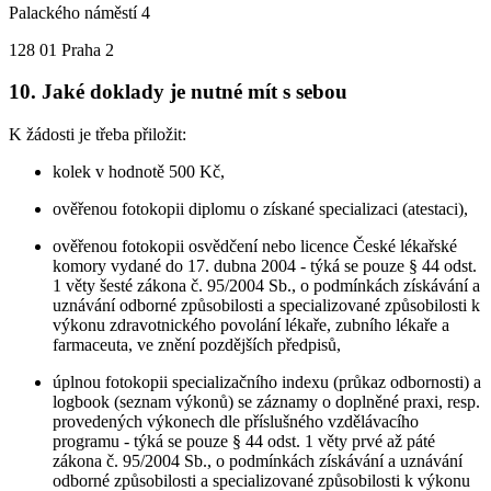
Palackého náměstí 4
128 01 Praha 2
10. Jaké doklady je nutné mít s sebou
K žádosti je třeba přiložit:
kolek v hodnotě 500 Kč,
ověřenou fotokopii diplomu o získané specializaci (atestaci),
ověřenou fotokopii osvědčení nebo licence České lékařské
komory vydané do 17. dubna 2004 - týká se pouze § 44 odst.
1 věty šesté zákona č. 95/2004 Sb., o podmínkách získávání a
uznávání odborné způsobilosti a specializované způsobilosti k
výkonu zdravotnického povolání lékaře, zubního lékaře a
farmaceuta, ve znění pozdějších předpisů,
úplnou fotokopii specializačního indexu (průkaz odbornosti) a
logbook (seznam výkonů) se záznamy o doplněné praxi, resp.
provedených výkonech dle příslušného vzdělávacího
programu - týká se pouze § 44 odst. 1 věty prvé až páté
zákona č. 95/2004 Sb., o podmínkách získávání a uznávání
odborné způsobilosti a specializované způsobilosti k výkonu