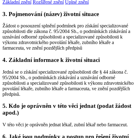
Základní znění
Rozšířené znění
Úplné znění
3. Pojmenování (název) životní situace
Žádost o posouzení splnění podmínek pro získání specializované
způsobilosti dle zákona č. 95/2004 Sb., o podmínkách získávání a
uznávání odborné způsobilosti a specializované způsobilosti k
výkonu zdravotnického povolání lékaře, zubního lékaře a
farmaceuta, ve znění pozdějších předpisů
4. Základní informace k životní situaci
Jedná se o získání specializované způsobilosti dle § 44 zákona č.
95/2004 Sb., o podmínkách získávání a uznávání odborné
způsobilosti a specializované způsobilosti k výkonu zdravotnického
povolání lékaře, zubního lékaře a farmaceuta, ve znění pozdějších
předpisů.
5. Kdo je oprávněn v této věci jednat (podat žádost
apod.)
V této věci je oprávněn jednat lékař, zubní lékař nebo farmaceut.
6. Jaké jsou podmínky a postup pro řešení životní