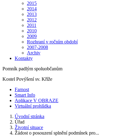
2015
2014
2013
2012
2011
2010
2009
Rozhraní v ročním období
2007-2008
Archiv
Kontakty
Pomník padlým spoluobčanům
Kostel Povýšení sv. Kříže
Farnost
Smart Info
Aplikace V OBRAZE
Virtuální prohlídka
Úvodní stránka
Úřad
Životní situace
Žádost o posouzení splnění podmínek pro...