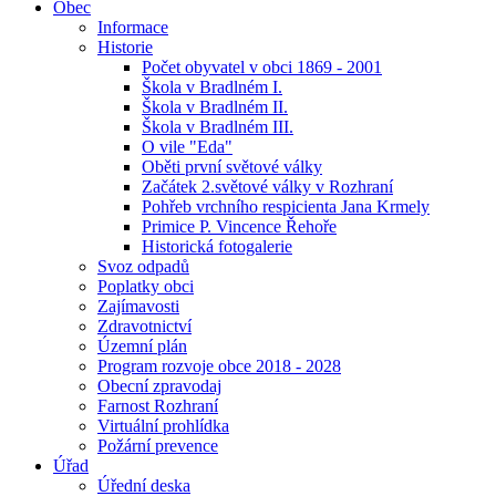
Obec
Informace
Historie
Počet obyvatel v obci 1869 - 2001
Škola v Bradlném I.
Škola v Bradlném II.
Škola v Bradlném III.
O vile "Eda"
Oběti první světové války
Začátek 2.světové války v Rozhraní
Pohřeb vrchního respicienta Jana Krmely
Primice P. Vincence Řehoře
Historická fotogalerie
Svoz odpadů
Poplatky obci
Zajímavosti
Zdravotnictví
Územní plán
Program rozvoje obce 2018 - 2028
Obecní zpravodaj
Farnost Rozhraní
Virtuální prohlídka
Požární prevence
Úřad
Úřední deska