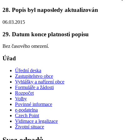
28. Popis byl naposledy aktualizován
06.03.2015
29. Datum konce platnosti popisu
Bez časového omezení.
Úřad
Úřední deska
Zastupitelstvo obce
Vyhlášky a nařízení obce
Formuláře a žádosti
Rozpočet
Volby
Povinné informace
e-podatelna
Czech Point
Vidimace a legalizace
Životní situace
Svoz odpadů