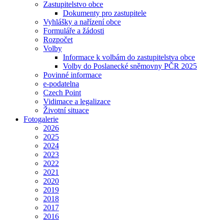
Zastupitelstvo obce
Dokumenty pro zastupitele
Vyhlášky a nařízení obce
Formuláře a žádosti
Rozpočet
Volby
Informace k volbám do zastupitelstva obce
Volby do Poslanecké sněmovny PČR 2025
Povinné informace
e-podatelna
Czech Point
Vidimace a legalizace
Životní situace
Fotogalerie
2026
2025
2024
2023
2022
2021
2020
2019
2018
2017
2016