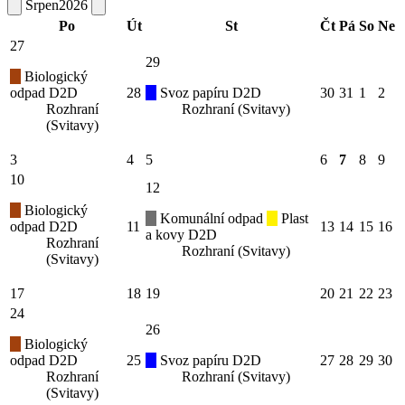
Srpen
2026
Po
Út
St
Čt
Pá
So
Ne
27
29
Biologický
odpad D2D
28
Svoz papíru D2D
30
31
1
2
Rozhraní
Rozhraní (Svitavy)
(Svitavy)
3
4
5
6
7
8
9
10
12
Biologický
Komunální odpad
Plast
odpad D2D
11
13
14
15
16
a kovy D2D
Rozhraní
Rozhraní (Svitavy)
(Svitavy)
17
18
19
20
21
22
23
24
26
Biologický
odpad D2D
25
Svoz papíru D2D
27
28
29
30
Rozhraní
Rozhraní (Svitavy)
(Svitavy)