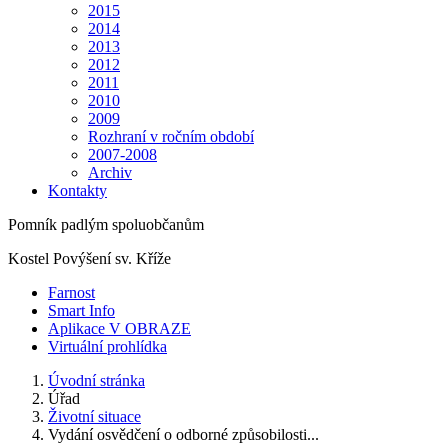
2015
2014
2013
2012
2011
2010
2009
Rozhraní v ročním období
2007-2008
Archiv
Kontakty
Pomník padlým spoluobčanům
Kostel Povýšení sv. Kříže
Farnost
Smart Info
Aplikace V OBRAZE
Virtuální prohlídka
Úvodní stránka
Úřad
Životní situace
Vydání osvědčení o odborné způsobilosti...