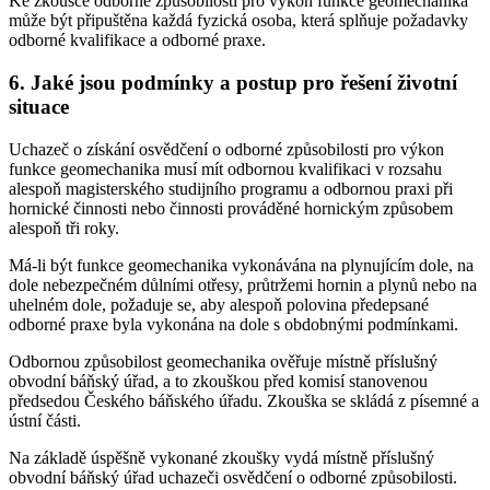
Ke zkoušce odborné způsobilosti pro výkon funkce geomechanika
může být připuštěna každá fyzická osoba, která splňuje požadavky
odborné kvalifikace a odborné praxe.
6. Jaké jsou podmínky a postup pro řešení životní
situace
Uchazeč o získání osvědčení o odborné způsobilosti pro výkon
funkce geomechanika musí mít odbornou kvalifikaci v rozsahu
alespoň magisterského studijního programu a odbornou praxi při
hornické činnosti nebo činnosti prováděné hornickým způsobem
alespoň tři roky.
Má-li být funkce geomechanika vykonávána na plynujícím dole, na
dole nebezpečném důlními otřesy, průtržemi hornin a plynů nebo na
uhelném dole, požaduje se, aby alespoň polovina předepsané
odborné praxe byla vykonána na dole s obdobnými podmínkami.
Odbornou způsobilost geomechanika ověřuje místně příslušný
obvodní báňský úřad, a to zkouškou před komisí stanovenou
předsedou Českého báňského úřadu. Zkouška se skládá z písemné a
ústní části.
Na základě úspěšně vykonané zkoušky vydá místně příslušný
obvodní báňský úřad uchazeči osvědčení o odborné způsobilosti.