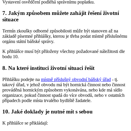
Vystavení osvědčení podléhá správnímu poplatku.
7. Jakým způsobem můžete zahájit řešení životní
situace
Termín zkoušky odborné způsobilosti může být stanoven až na
základě písemné přihlášky, kterou je třeba podat místně příslušnému
orgánu státní báňské správy.
K přihlášce musí být přiloženy všechny požadované náležitosti dle
bodu 10.
8. Na které instituci životní situaci řešit
Přihlášku podejte na
místně příslušný obvodní báňský úřad
- tj.
takový úřad, v jehož obvodu má být hornická činnost nebo činnost
prováděná hornickým způsobem vykonávána, nebo kde má sídlo
organizace, pokud činnost spadá do více obvodů, nebo v ostatních
případech podle místa trvalého bydliště žadatele.
10. Jaké doklady je nutné mít s sebou
K přihlášce se přikládají: