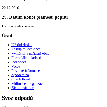
20.12.2010
29. Datum konce platnosti popisu
Bez časového omezení.
Úřad
Úřední deska
Zastupitelstvo obce
Vyhlášky a nařízení obce
Formuláře a žádosti
Rozpočet
Volby
Povinné informace
e-podatelna
Czech Point
Vidimace a legalizace
Životní situace
Svoz odpadů