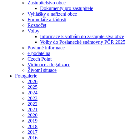
Zastupitelstvo obce
Dokumenty pro zastupitele
Vyhlášky a nařízení obce
Formuláře a žádosti
Rozpočet
Volby
Informace k volbám do zastupitelstva obce
Volby do Poslanecké sněmovny PČR 2025
Povinné informace
e-podatelna
Czech Point
Vidimace a legalizace
Životní situace
Fotogalerie
2026
2025
2024
2023
2022
2021
2020
2019
2018
2017
2016