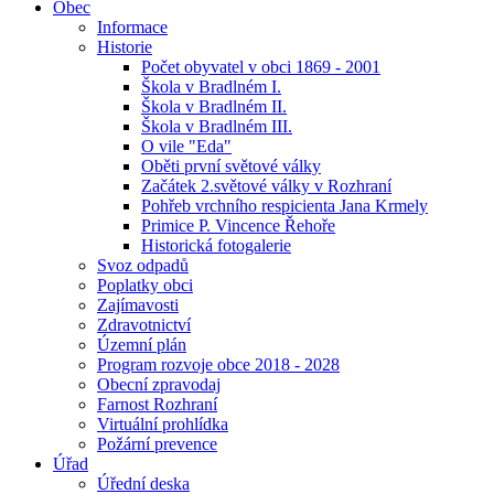
Obec
Informace
Historie
Počet obyvatel v obci 1869 - 2001
Škola v Bradlném I.
Škola v Bradlném II.
Škola v Bradlném III.
O vile "Eda"
Oběti první světové války
Začátek 2.světové války v Rozhraní
Pohřeb vrchního respicienta Jana Krmely
Primice P. Vincence Řehoře
Historická fotogalerie
Svoz odpadů
Poplatky obci
Zajímavosti
Zdravotnictví
Územní plán
Program rozvoje obce 2018 - 2028
Obecní zpravodaj
Farnost Rozhraní
Virtuální prohlídka
Požární prevence
Úřad
Úřední deska