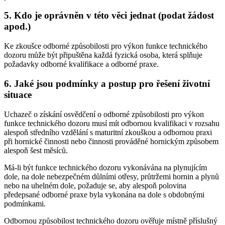
5. Kdo je oprávněn v této věci jednat (podat žádost
apod.)
Ke zkoušce odborné způsobilosti pro výkon funkce technického
dozoru může být připuštěna každá fyzická osoba, která splňuje
požadavky odborné kvalifikace a odborné praxe.
6. Jaké jsou podmínky a postup pro řešení životní
situace
Uchazeč o získání osvědčení o odborné způsobilosti pro výkon
funkce technického dozoru musí mít odbornou kvalifikaci v rozsahu
alespoň středního vzdělání s maturitní zkouškou a odbornou praxi
při hornické činnosti nebo činnosti prováděné hornickým způsobem
alespoň šest měsíců.
Má-li být funkce technického dozoru vykonávána na plynujícím
dole, na dole nebezpečném důlními otřesy, průtržemi hornin a plynů
nebo na uhelném dole, požaduje se, aby alespoň polovina
předepsané odborné praxe byla vykonána na dole s obdobnými
podmínkami.
Odbornou způsobilost technického dozoru ověřuje místně příslušný