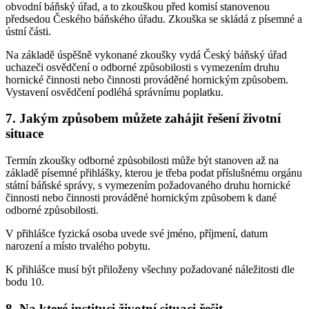
obvodní báňský úřad, a to zkouškou před komisí stanovenou
předsedou Českého báňského úřadu. Zkouška se skládá z písemné a
ústní části.
Na základě úspěšně vykonané zkoušky vydá Český báňský úřad
uchazeči osvědčení o odborné způsobilosti s vymezením druhu
hornické činnosti nebo činnosti prováděné hornickým způsobem.
Vystavení osvědčení podléhá správnímu poplatku.
7. Jakým způsobem můžete zahájit řešení životní
situace
Termín zkoušky odborné způsobilosti může být stanoven až na
základě písemné přihlášky, kterou je třeba podat příslušnému orgánu
státní báňské správy, s vymezením požadovaného druhu hornické
činnosti nebo činnosti prováděné hornickým způsobem k dané
odborné způsobilosti.
V přihlášce fyzická osoba uvede své jméno, příjmení, datum
narození a místo trvalého pobytu.
K přihlášce musí být přiloženy všechny požadované náležitosti dle
bodu 10.
8. Na které instituci životní situaci řešit