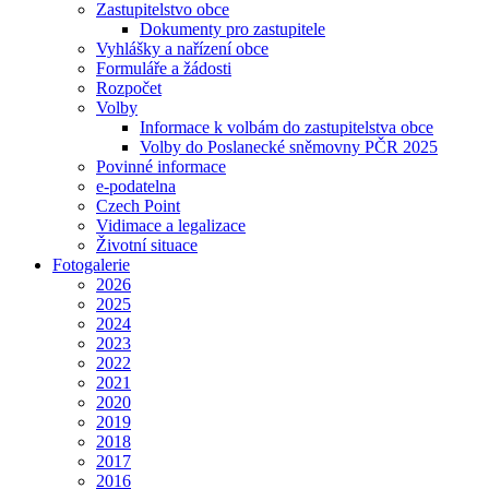
Zastupitelstvo obce
Dokumenty pro zastupitele
Vyhlášky a nařízení obce
Formuláře a žádosti
Rozpočet
Volby
Informace k volbám do zastupitelstva obce
Volby do Poslanecké sněmovny PČR 2025
Povinné informace
e-podatelna
Czech Point
Vidimace a legalizace
Životní situace
Fotogalerie
2026
2025
2024
2023
2022
2021
2020
2019
2018
2017
2016