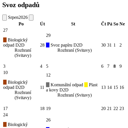
Svoz odpadů
Srpen
2026
Po
Út
St
Čt
Pá
So
Ne
27
29
Biologický
odpad D2D
28
Svoz papíru D2D
30
31
1
2
Rozhraní
Rozhraní (Svitavy)
(Svitavy)
3
4
5
6
7
8
9
10
12
Biologický
Komunální odpad
Plast
odpad D2D
11
13
14
15
16
a kovy D2D
Rozhraní
Rozhraní (Svitavy)
(Svitavy)
17
18
19
20
21
22
23
24
26
Biologický