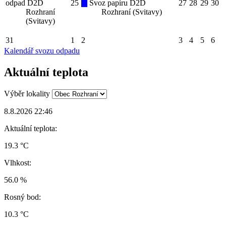
odpad D2D
25
Svoz papíru D2D
27
28
29
30
Rozhraní
Rozhraní (Svitavy)
(Svitavy)
31
1
2
3
4
5
6
Kalendář svozu odpadu
Aktuální teplota
Výběr lokality
8.8.2026 22:46
Aktuální teplota:
19.3 °C
Vlhkost:
56.0 %
Rosný bod:
10.3 °C