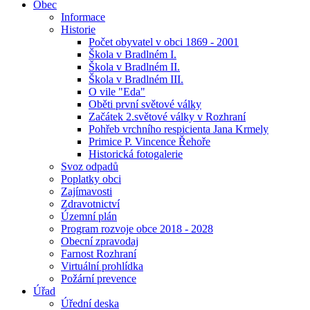
Obec
Informace
Historie
Počet obyvatel v obci 1869 - 2001
Škola v Bradlném I.
Škola v Bradlném II.
Škola v Bradlném III.
O vile "Eda"
Oběti první světové války
Začátek 2.světové války v Rozhraní
Pohřeb vrchního respicienta Jana Krmely
Primice P. Vincence Řehoře
Historická fotogalerie
Svoz odpadů
Poplatky obci
Zajímavosti
Zdravotnictví
Územní plán
Program rozvoje obce 2018 - 2028
Obecní zpravodaj
Farnost Rozhraní
Virtuální prohlídka
Požární prevence
Úřad
Úřední deska