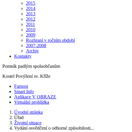
2015
2014
2013
2012
2011
2010
2009
Rozhraní v ročním období
2007-2008
Archiv
Kontakty
Pomník padlým spoluobčanům
Kostel Povýšení sv. Kříže
Farnost
Smart Info
Aplikace V OBRAZE
Virtuální prohlídka
Úvodní stránka
Úřad
Životní situace
Vydání osvědčení o odborné způsobilosti...