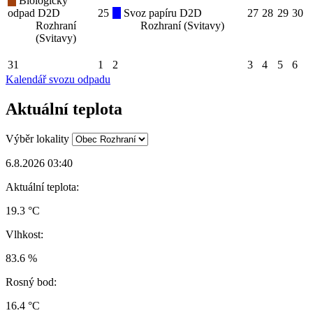
Biologický
odpad D2D
25
Svoz papíru D2D
27
28
29
30
Rozhraní
Rozhraní (Svitavy)
(Svitavy)
31
1
2
3
4
5
6
Kalendář svozu odpadu
Aktuální teplota
Výběr lokality
6.8.2026 03:40
Aktuální teplota:
19.3 °C
Vlhkost:
83.6 %
Rosný bod:
16.4 °C