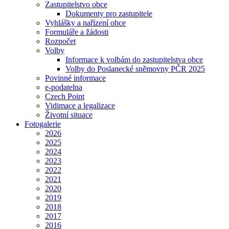
Zastupitelstvo obce
Dokumenty pro zastupitele
Vyhlášky a nařízení obce
Formuláře a žádosti
Rozpočet
Volby
Informace k volbám do zastupitelstva obce
Volby do Poslanecké sněmovny PČR 2025
Povinné informace
e-podatelna
Czech Point
Vidimace a legalizace
Životní situace
Fotogalerie
2026
2025
2024
2023
2022
2021
2020
2019
2018
2017
2016