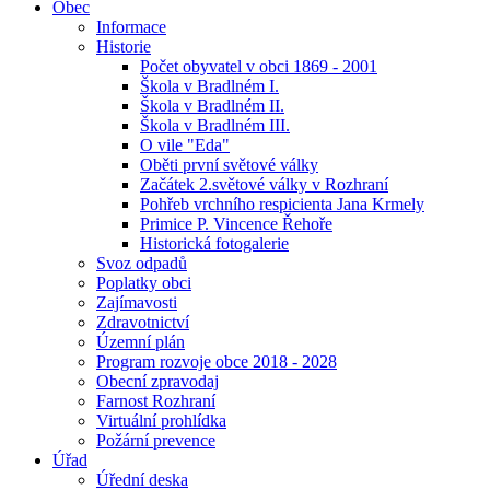
Obec
Informace
Historie
Počet obyvatel v obci 1869 - 2001
Škola v Bradlném I.
Škola v Bradlném II.
Škola v Bradlném III.
O vile "Eda"
Oběti první světové války
Začátek 2.světové války v Rozhraní
Pohřeb vrchního respicienta Jana Krmely
Primice P. Vincence Řehoře
Historická fotogalerie
Svoz odpadů
Poplatky obci
Zajímavosti
Zdravotnictví
Územní plán
Program rozvoje obce 2018 - 2028
Obecní zpravodaj
Farnost Rozhraní
Virtuální prohlídka
Požární prevence
Úřad
Úřední deska