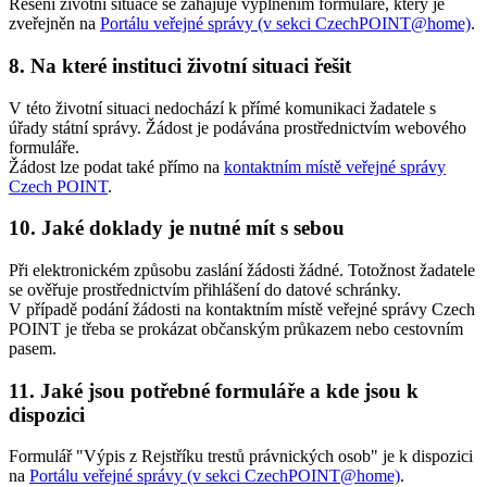
Řešení životní situace se zahajuje vyplněním formuláře, který je
zveřejněn na
Portálu veřejné správy (v sekci CzechPOINT@home)
.
8. Na které instituci životní situaci řešit
V této životní situaci nedochází k přímé komunikaci žadatele s
úřady státní správy. Žádost je podávána prostřednictvím webového
formuláře.
Žádost lze podat také přímo na
kontaktním místě veřejné správy
Czech POINT
.
10. Jaké doklady je nutné mít s sebou
Při elektronickém způsobu zaslání žádosti žádné. Totožnost žadatele
se ověřuje prostřednictvím přihlášení do datové schránky.
V případě podání žádosti na kontaktním místě veřejné správy Czech
POINT je třeba se prokázat občanským průkazem nebo cestovním
pasem.
11. Jaké jsou potřebné formuláře a kde jsou k
dispozici
Formulář "Výpis z Rejstříku trestů právnických osob" je k dispozici
na
Portálu veřejné správy (v sekci CzechPOINT@home)
.