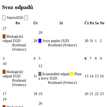
Svoz odpadů
Srpen
2026
Po
Út
St
Čt
Pá
So
Ne
27
29
Biologický
odpad D2D
28
Svoz papíru D2D
30
31
1
2
Rozhraní
Rozhraní (Svitavy)
(Svitavy)
3
4
5
6
7
8
9
10
12
Biologický
Komunální odpad
Plast
odpad D2D
11
13
14
15
16
a kovy D2D
Rozhraní
Rozhraní (Svitavy)
(Svitavy)
17
18
19
20
21
22
23
24
26