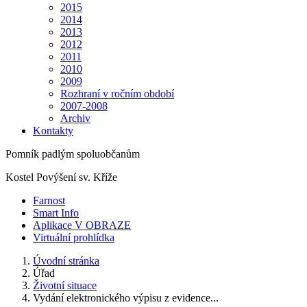
2015
2014
2013
2012
2011
2010
2009
Rozhraní v ročním období
2007-2008
Archiv
Kontakty
Pomník padlým spoluobčanům
Kostel Povýšení sv. Kříže
Farnost
Smart Info
Aplikace V OBRAZE
Virtuální prohlídka
Úvodní stránka
Úřad
Životní situace
Vydání elektronického výpisu z evidence...