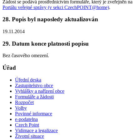
Žádost se podává prostřednictvím formuláře, který je zveřejněn na
Portálu veřejné správy (v sekci CzechPOINT@home)
.
28. Popis byl naposledy aktualizován
19.11.2014
29. Datum konce platnosti popisu
Bez časového omezení.
Úřad
Úřední deska
Zastupitelstvo obce
Vyhlášky a nařízení obce
Formuláře a žádosti
Rozpočet
Volby
Povinné informace
e-podatelna
Czech Point
Vidimace a legalizace
Životní situace