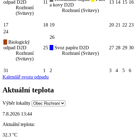
odpad D2D
11
13
14
15
16
a kovy D2D
Rozhraní
Rozhraní (Svitavy)
(Svitavy)
17
18
19
20
21
22
23
24
26
Biologický
odpad D2D
25
Svoz papíru D2D
27
28
29
30
Rozhraní
Rozhraní (Svitavy)
(Svitavy)
31
1
2
3
4
5
6
Kalendář svozu odpadu
Aktuální teplota
Výběr lokality
7.8.2026 13:44
Aktuální teplota:
32.3 °C