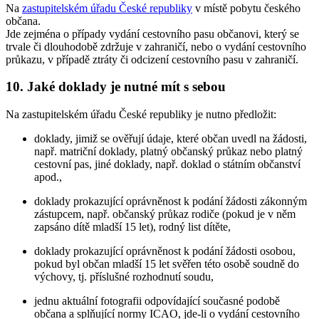
Na
zastupitelském úřadu České republiky
v místě pobytu českého
občana.
Jde zejména o případy vydání cestovního pasu občanovi, který se
trvale či dlouhodobě zdržuje v zahraničí, nebo o vydání cestovního
průkazu, v případě ztráty či odcizení cestovního pasu v zahraničí.
10. Jaké doklady je nutné mít s sebou
Na zastupitelském úřadu České republiky je nutno předložit:
doklady, jimiž se ověřují údaje, které občan uvedl na žádosti,
např. matriční doklady, platný občanský průkaz nebo platný
cestovní pas, jiné doklady, např. doklad o státním občanství
apod.,
doklady prokazující oprávněnost k podání žádosti zákonným
zástupcem, např. občanský průkaz rodiče (pokud je v něm
zapsáno dítě mladší 15 let), rodný list dítěte,
doklady prokazující oprávněnost k podání žádosti osobou,
pokud byl občan mladší 15 let svěřen této osobě soudně do
výchovy, tj. příslušné rozhodnutí soudu,
jednu aktuální fotografii odpovídající současné podobě
občana a splňující normy ICAO, jde-li o vydání cestovního