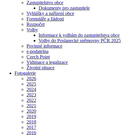
Zastupitelstvo obce
Dokumenty pro zastupitele
Vyhlášky a nařízení obce
Formuláře a žádosti
Rozpočet
Volby
Informace k volbám do zastupitelstva obce
Volby do Poslanecké sněmovny PČR 2025
Povinné informace
e-podatelna
Czech Point
Vidimace a legalizace
Životní situace
Fotogalerie
2026
2025
2024
2023
2022
2021
2020
2019
2018
2017
2016