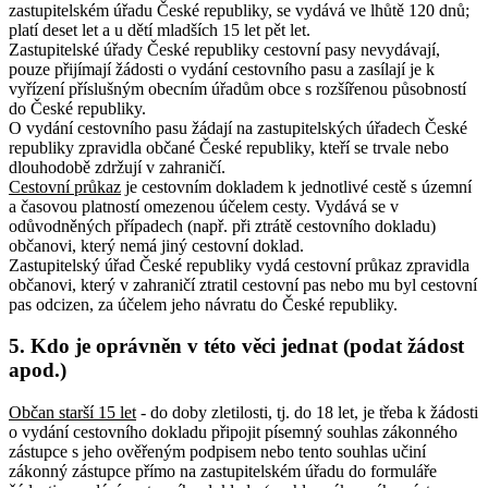
zastupitelském úřadu České republiky, se vydává ve lhůtě 120 dnů;
platí deset let a u dětí mladších 15 let pět let.
Zastupitelské úřady České republiky cestovní pasy nevydávají,
pouze přijímají žádosti o vydání cestovního pasu a zasílají je k
vyřízení příslušným obecním úřadům obce s rozšířenou působností
do České republiky.
O vydání cestovního pasu žádají na zastupitelských úřadech České
republiky zpravidla občané České republiky, kteří se trvale nebo
dlouhodobě zdržují v zahraničí.
Cestovní průkaz
je cestovním dokladem k jednotlivé cestě s územní
a časovou platností omezenou účelem cesty. Vydává se v
odůvodněných případech (např. při ztrátě cestovního dokladu)
občanovi, který nemá jiný cestovní doklad.
Zastupitelský úřad České republiky vydá cestovní průkaz zpravidla
občanovi, který v zahraničí ztratil cestovní pas nebo mu byl cestovní
pas odcizen, za účelem jeho návratu do České republiky.
5. Kdo je oprávněn v této věci jednat (podat žádost
apod.)
Občan starší 15 let
- do doby zletilosti, tj. do 18 let, je třeba k žádosti
o vydání cestovního dokladu připojit písemný souhlas zákonného
zástupce s jeho ověřeným podpisem nebo tento souhlas učiní
zákonný zástupce přímo na zastupitelském úřadu do formuláře