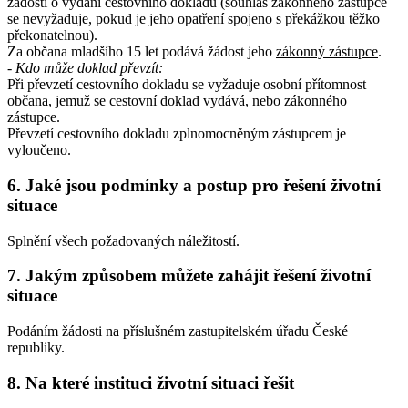
žádosti o vydání cestovního dokladu (souhlas zákonného zástupce
se nevyžaduje, pokud je jeho opatření spojeno s překážkou těžko
překonatelnou).
Za občana mladšího 15 let podává žádost jeho
zákonný zástupce
.
- Kdo může doklad převzít:
Při převzetí cestovního dokladu se vyžaduje osobní přítomnost
občana, jemuž se cestovní doklad vydává, nebo zákonného
zástupce.
Převzetí cestovního dokladu zplnomocněným zástupcem je
vyloučeno.
6. Jaké jsou podmínky a postup pro řešení životní
situace
Splnění všech požadovaných náležitostí.
7. Jakým způsobem můžete zahájit řešení životní
situace
Podáním žádosti na příslušném zastupitelském úřadu České
republiky.
8. Na které instituci životní situaci řešit