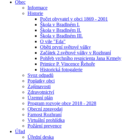
Obec
Informace
Historie
Počet obyvatel v obci 1869 - 2001
Škola v Bradlném I.
Škola v Bradlném II.
Škola v Bradlném III.
O vile "Eda"
Oběti první světové války
Začátek 2.světové války v Rozhraní
Pohřeb vrchního respicienta Jana Krmely
Primice P. Vincence Řehoře
Historická fotogalerie
Svoz odpadů
Poplatky obci
Zajímavosti
Zdravotnictví
Územní plán
Program rozvoje obce 2018 - 2028
Obecní zpravodaj
Farnost Rozhraní
Virtuální prohlídka
Požární prevence
Úřad
Úřední deska