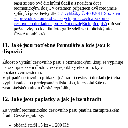
pasu se strojově čitelnými údaji a s nosičem dat s
biometrickými údaji, v ostatních případech dvě fotografie
splňující požadavky dle
§ 7 vyhlášky č. 400/2011 Sb., kterou
se provádí zákon o občanských průkazech a zákon o
cestovních dokladech, ve znění pozdějších předpisů
(přesné
požadavky na kvalitu fotografie sdělí zastupitelský úřad
České republiky).
11. Jaké jsou potřebné formuláře a kde jsou k
dispozici
Žádost o vydání cestovního pasu s biometrickými údaji se vyplňuje
na zastupitelském úřadu České republiky elektronicky v
počítačovém systému.
V případě cestovního průkazu (náhradní cestovní doklad) je třeba
vyplnit žádost na předepsaném tiskopisu, který obdržíte na
zastupitelském úřadu České republiky.
12. Jaké jsou poplatky a jak je lze uhradit
Za vydání biometrického cestovního pasu platí na zastupitelském
úřadu České republiky:
občané starší 15 let - 1 200 Kč,