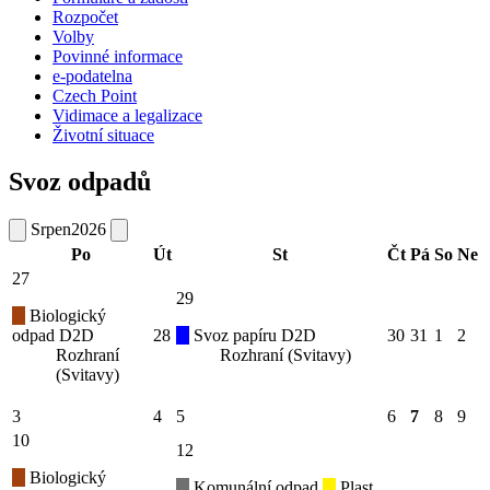
Rozpočet
Volby
Povinné informace
e-podatelna
Czech Point
Vidimace a legalizace
Životní situace
Svoz odpadů
Srpen
2026
Po
Út
St
Čt
Pá
So
Ne
27
29
Biologický
odpad D2D
28
Svoz papíru D2D
30
31
1
2
Rozhraní
Rozhraní (Svitavy)
(Svitavy)
3
4
5
6
7
8
9
10
12
Biologický
Komunální odpad
Plast