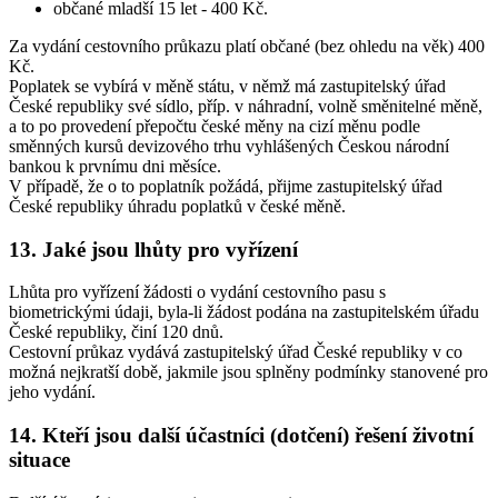
občané mladší 15 let - 400 Kč.
Za vydání cestovního průkazu platí občané (bez ohledu na věk) 400
Kč.
Poplatek se vybírá v měně státu, v němž má zastupitelský úřad
České republiky své sídlo, příp. v náhradní, volně směnitelné měně,
a to po provedení přepočtu české měny na cizí měnu podle
směnných kursů devizového trhu vyhlášených Českou národní
bankou k prvnímu dni měsíce.
V případě, že o to poplatník požádá, přijme zastupitelský úřad
České republiky úhradu poplatků v české měně.
13. Jaké jsou lhůty pro vyřízení
Lhůta pro vyřízení žádosti o vydání cestovního pasu s
biometrickými údaji, byla-li žádost podána na zastupitelském úřadu
České republiky, činí 120 dnů.
Cestovní průkaz vydává zastupitelský úřad České republiky v co
možná nejkratší době, jakmile jsou splněny podmínky stanovené pro
jeho vydání.
14. Kteří jsou další účastníci (dotčení) řešení životní
situace