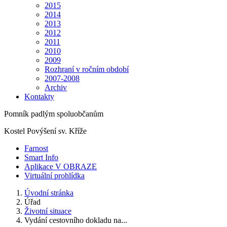
2015
2014
2013
2012
2011
2010
2009
Rozhraní v ročním období
2007-2008
Archiv
Kontakty
Pomník padlým spoluobčanům
Kostel Povýšení sv. Kříže
Farnost
Smart Info
Aplikace V OBRAZE
Virtuální prohlídka
Úvodní stránka
Úřad
Životní situace
Vydání cestovního dokladu na...