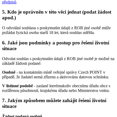
předpisů
.
5. Kdo je oprávněn v této věci jednat (podat žádost
apod.)
O odvolání souhlasu s poskytnutím údajů z ROB jiné osobě může
požádat fyzická osoba starší 18 let, která souhlas udělila.
6. Jaké jsou podmínky a postup pro řešení životní
situace
Odvolat souhlas s poskytnutím údajů z ROB jiné osobě je možné na
základě žádosti podané:
Osobně
- na kontaktním místě veřejné správy Czech POINT v
případě, že žadatel nemá zřízenu a aktivovánu datovou schránku.
V listinné podobě
- zaslané kterémukoliv obecnímu úřadu obce s
rozšířenou působností, krajskému úřadu nebo Ministerstvu vnitra.
7. Jakým způsobem můžete zahájit řešení životní
situace
Žádost podaná osobně