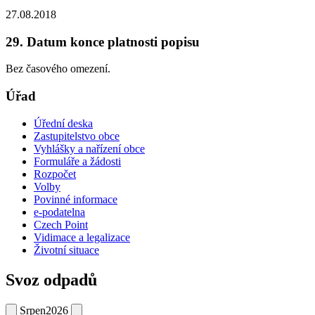
27.08.2018
29. Datum konce platnosti popisu
Bez časového omezení.
Úřad
Úřední deska
Zastupitelstvo obce
Vyhlášky a nařízení obce
Formuláře a žádosti
Rozpočet
Volby
Povinné informace
e-podatelna
Czech Point
Vidimace a legalizace
Životní situace
Svoz odpadů
Srpen
2026