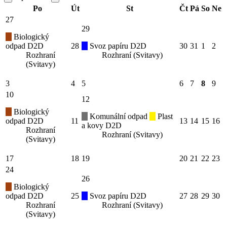
Po
Út
St
Čt
Pá
So
Ne
27
29
Biologický
odpad D2D
28
Svoz papíru D2D
30
31
1
2
Rozhraní
Rozhraní (Svitavy)
(Svitavy)
3
4
5
6
7
8
9
10
12
Biologický
Komunální odpad
Plast
odpad D2D
11
13
14
15
16
a kovy D2D
Rozhraní
Rozhraní (Svitavy)
(Svitavy)
17
18
19
20
21
22
23
24
26
Biologický
odpad D2D
25
Svoz papíru D2D
27
28
29
30
Rozhraní
Rozhraní (Svitavy)
(Svitavy)