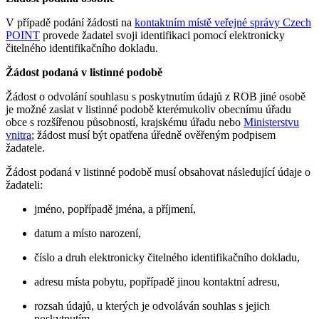
V případě podání žádosti na
kontaktním místě veřejné správy Czech
POINT
provede žadatel svoji identifikaci pomocí elektronicky
čitelného identifikačního dokladu.
Žádost podaná v listinné podobě
Žádost o odvolání souhlasu s poskytnutím údajů z ROB jiné osobě
je možné zaslat v listinné podobě kterémukoliv obecnímu úřadu
obce s rozšířenou působností, krajskému úřadu nebo
Ministerstvu
vnitra
; žádost musí být opatřena úředně ověřeným podpisem
žadatele.
Žádost podaná v listinné podobě musí obsahovat následující údaje o
žadateli:
jméno, popřípadě jména, a příjmení,
datum a místo narození,
číslo a druh elektronicky čitelného identifikačního dokladu,
adresu místa pobytu, popřípadě jinou kontaktní adresu,
rozsah údajů, u kterých je odvoláván souhlas s jejich
poskytnutím,