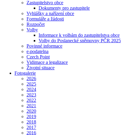
Zastupitelstvo obce
Dokumenty pro zastupitele
Vyhlášky a nařízení obce
Formuláře a žádosti
Rozpočet
Volby
Informace k volbám do zastupitelstva obce
Volby do Poslanecké sněmovny PČR 2025
Povinné informace
e-podatelna
Czech Point
Vidimace a legalizace
Životní situace
Fotogalerie
2026
2025
2024
2023
2022
2021
2020
2019
2018
2017
2016