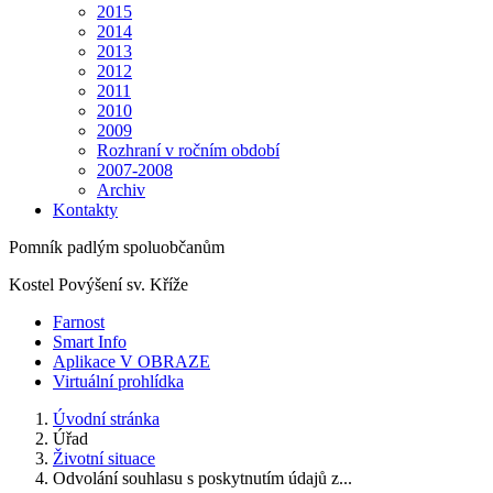
2015
2014
2013
2012
2011
2010
2009
Rozhraní v ročním období
2007-2008
Archiv
Kontakty
Pomník padlým spoluobčanům
Kostel Povýšení sv. Kříže
Farnost
Smart Info
Aplikace V OBRAZE
Virtuální prohlídka
Úvodní stránka
Úřad
Životní situace
Odvolání souhlasu s poskytnutím údajů z...