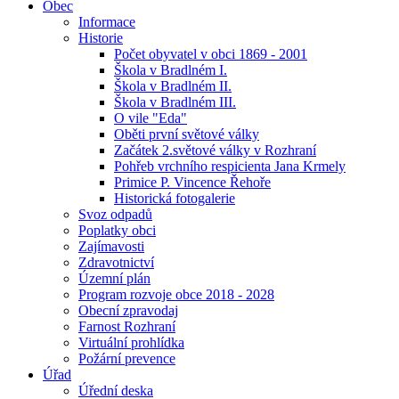
Obec
Informace
Historie
Počet obyvatel v obci 1869 - 2001
Škola v Bradlném I.
Škola v Bradlném II.
Škola v Bradlném III.
O vile "Eda"
Oběti první světové války
Začátek 2.světové války v Rozhraní
Pohřeb vrchního respicienta Jana Krmely
Primice P. Vincence Řehoře
Historická fotogalerie
Svoz odpadů
Poplatky obci
Zajímavosti
Zdravotnictví
Územní plán
Program rozvoje obce 2018 - 2028
Obecní zpravodaj
Farnost Rozhraní
Virtuální prohlídka
Požární prevence
Úřad
Úřední deska