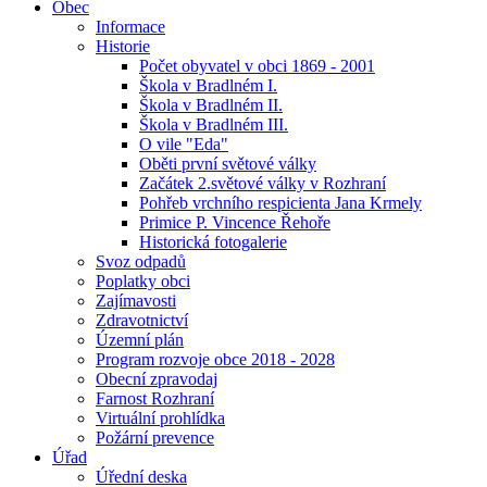
Obec
Informace
Historie
Počet obyvatel v obci 1869 - 2001
Škola v Bradlném I.
Škola v Bradlném II.
Škola v Bradlném III.
O vile "Eda"
Oběti první světové války
Začátek 2.světové války v Rozhraní
Pohřeb vrchního respicienta Jana Krmely
Primice P. Vincence Řehoře
Historická fotogalerie
Svoz odpadů
Poplatky obci
Zajímavosti
Zdravotnictví
Územní plán
Program rozvoje obce 2018 - 2028
Obecní zpravodaj
Farnost Rozhraní
Virtuální prohlídka
Požární prevence
Úřad
Úřední deska