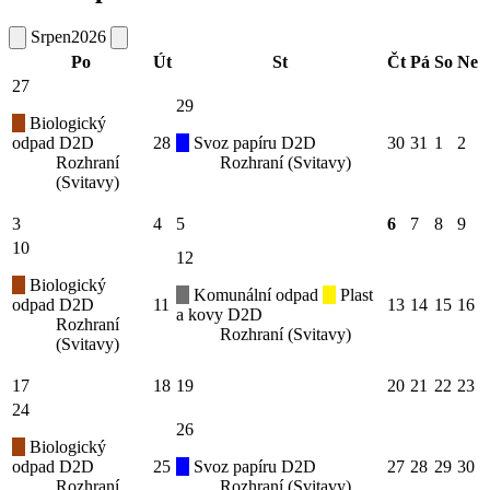
Srpen
2026
Po
Út
St
Čt
Pá
So
Ne
27
29
Biologický
odpad D2D
28
Svoz papíru D2D
30
31
1
2
Rozhraní
Rozhraní (Svitavy)
(Svitavy)
3
4
5
6
7
8
9
10
12
Biologický
Komunální odpad
Plast
odpad D2D
11
13
14
15
16
a kovy D2D
Rozhraní
Rozhraní (Svitavy)
(Svitavy)
17
18
19
20
21
22
23
24
26
Biologický
odpad D2D
25
Svoz papíru D2D
27
28
29
30
Rozhraní
Rozhraní (Svitavy)