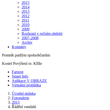
2015
2014
2013
2012
2011
2010
2009
Rozhraní v ročním období
2007-2008
Archiv
Kontakty
Pomník padlým spoluobčanům
Kostel Povýšení sv. Kříže
Farnost
Smart Info
Aplikace V OBRAZE
Virtuální prohlídka
Úvodní stránka
Fotogalerie
2015
Řádění vandalů