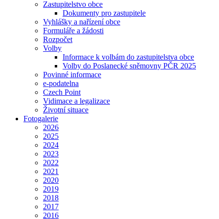
Zastupitelstvo obce
Dokumenty pro zastupitele
Vyhlášky a nařízení obce
Formuláře a žádosti
Rozpočet
Volby
Informace k volbám do zastupitelstva obce
Volby do Poslanecké sněmovny PČR 2025
Povinné informace
e-podatelna
Czech Point
Vidimace a legalizace
Životní situace
Fotogalerie
2026
2025
2024
2023
2022
2021
2020
2019
2018
2017
2016