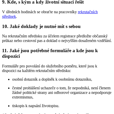
9. Kde, s kým a kdy životní situaci řešit
V úředních hodinách se obraťte na pracovníky
rekrutačních
středisek
.
10. Jaké doklady je nutné mít s sebou
Na rekrutačním středisku za účelem registrace předložte občanský
průkaz nebo cestovní pas a doklad o nejvyšším dosaženém vzdělání.
11. Jaké jsou potřebné formuláře a kde jsou k
dispozici
Formuláře pro povolání do služebního poměru, které jsou k
dispozici na každém rekrutačním středisku:
osobní dotazník a doplněk k osobnímu dotazníku,
čestné prohlášení uchazeče o tom, že nepodniká, není členem
žádné politické strany ani odborové organizace a nepodporuje
extremismus,
tiskopis k napsání životopisu.