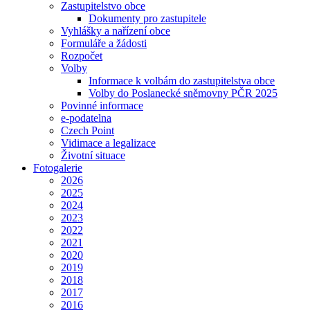
Zastupitelstvo obce
Dokumenty pro zastupitele
Vyhlášky a nařízení obce
Formuláře a žádosti
Rozpočet
Volby
Informace k volbám do zastupitelstva obce
Volby do Poslanecké sněmovny PČR 2025
Povinné informace
e-podatelna
Czech Point
Vidimace a legalizace
Životní situace
Fotogalerie
2026
2025
2024
2023
2022
2021
2020
2019
2018
2017
2016