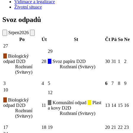
Vidimace a legalizace
Životní situace
Svoz odpadů
Srpen
2026
Po
Út
St
Čt
Pá
So
Ne
27
29
Biologický
odpad D2D
28
Svoz papíru D2D
30
31
1
2
Rozhraní
Rozhraní (Svitavy)
(Svitavy)
3
4
5
6
7
8
9
10
12
Biologický
Komunální odpad
Plast
odpad D2D
11
13
14
15
16
a kovy D2D
Rozhraní
Rozhraní (Svitavy)
(Svitavy)
17
18
19
20
21
22
23