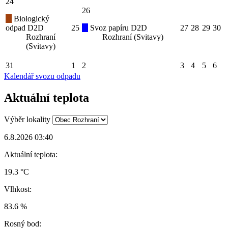
24
26
Biologický
odpad D2D
25
Svoz papíru D2D
27
28
29
30
Rozhraní
Rozhraní (Svitavy)
(Svitavy)
31
1
2
3
4
5
6
Kalendář svozu odpadu
Aktuální teplota
Výběr lokality
6.8.2026 03:40
Aktuální teplota:
19.3 °C
Vlhkost:
83.6 %
Rosný bod: