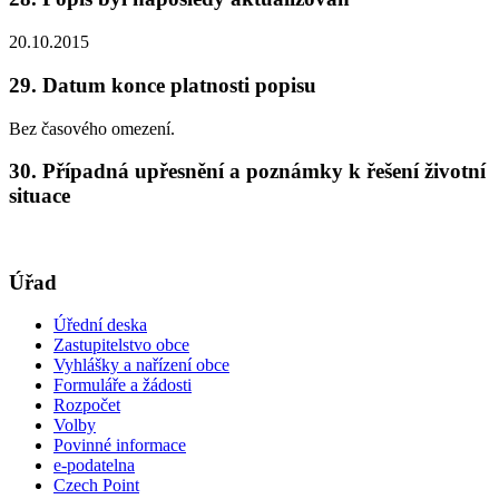
20.10.2015
29. Datum konce platnosti popisu
Bez časového omezení.
30. Případná upřesnění a poznámky k řešení životní
situace
Úřad
Úřední deska
Zastupitelstvo obce
Vyhlášky a nařízení obce
Formuláře a žádosti
Rozpočet
Volby
Povinné informace
e-podatelna
Czech Point