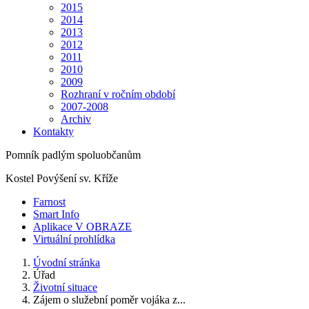
2015
2014
2013
2012
2011
2010
2009
Rozhraní v ročním období
2007-2008
Archiv
Kontakty
Pomník padlým spoluobčanům
Kostel Povýšení sv. Kříže
Farnost
Smart Info
Aplikace V OBRAZE
Virtuální prohlídka
Úvodní stránka
Úřad
Životní situace
Zájem o služební poměr vojáka z...