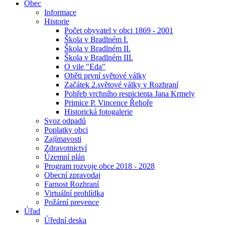
Obec
Informace
Historie
Počet obyvatel v obci 1869 - 2001
Škola v Bradlném I.
Škola v Bradlném II.
Škola v Bradlném III.
O vile "Eda"
Oběti první světové války
Začátek 2.světové války v Rozhraní
Pohřeb vrchního respicienta Jana Krmely
Primice P. Vincence Řehoře
Historická fotogalerie
Svoz odpadů
Poplatky obci
Zajímavosti
Zdravotnictví
Územní plán
Program rozvoje obce 2018 - 2028
Obecní zpravodaj
Farnost Rozhraní
Virtuální prohlídka
Požární prevence
Úřad
Úřední deska