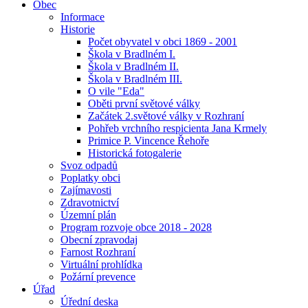
Obec
Informace
Historie
Počet obyvatel v obci 1869 - 2001
Škola v Bradlném I.
Škola v Bradlném II.
Škola v Bradlném III.
O vile "Eda"
Oběti první světové války
Začátek 2.světové války v Rozhraní
Pohřeb vrchního respicienta Jana Krmely
Primice P. Vincence Řehoře
Historická fotogalerie
Svoz odpadů
Poplatky obci
Zajímavosti
Zdravotnictví
Územní plán
Program rozvoje obce 2018 - 2028
Obecní zpravodaj
Farnost Rozhraní
Virtuální prohlídka
Požární prevence
Úřad
Úřední deska