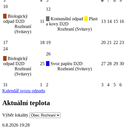
3
4
5
6
7
8
9
10
12
Biologický
Komunální odpad
Plast
odpad D2D
11
13
14
15
16
a kovy D2D
Rozhraní
Rozhraní (Svitavy)
(Svitavy)
17
18
19
20
21
22
23
24
26
Biologický
odpad D2D
25
Svoz papíru D2D
27
28
29
30
Rozhraní
Rozhraní (Svitavy)
(Svitavy)
31
1
2
3
4
5
6
Kalendář svozu odpadu
Aktuální teplota
Výběr lokality
6.8.2026 19:28