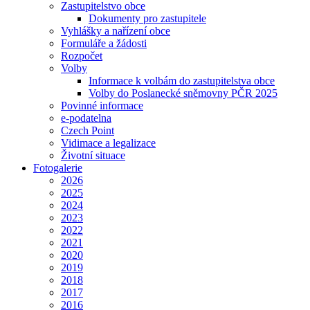
Zastupitelstvo obce
Dokumenty pro zastupitele
Vyhlášky a nařízení obce
Formuláře a žádosti
Rozpočet
Volby
Informace k volbám do zastupitelstva obce
Volby do Poslanecké sněmovny PČR 2025
Povinné informace
e-podatelna
Czech Point
Vidimace a legalizace
Životní situace
Fotogalerie
2026
2025
2024
2023
2022
2021
2020
2019
2018
2017
2016