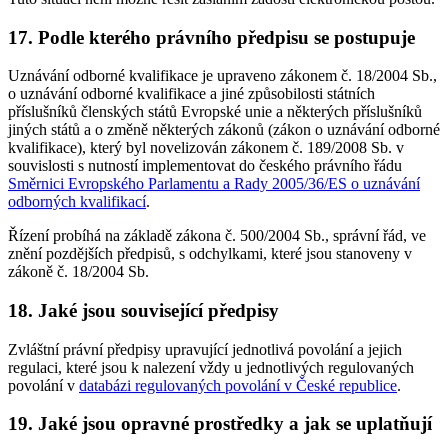
17. Podle kterého právního předpisu se postupuje
Uznávání odborné kvalifikace je upraveno zákonem č. 18/2004 Sb.,
o uznávání odborné kvalifikace a jiné způsobilosti státních
příslušníků členských států Evropské unie a některých příslušníků
jiných států a o změně některých zákonů (zákon o uznávání odborné
kvalifikace), který byl novelizován zákonem č. 189/2008 Sb. v
souvislosti s nutností implementovat do českého právního řádu
Směrnici Evropského Parlamentu a Rady 2005/36/ES o uznávání
odborných kvalifikací
.
Řízení probíhá na základě zákona č. 500/2004 Sb., správní řád, ve
znění pozdějších předpisů, s odchylkami, které jsou stanoveny v
zákoně č. 18/2004 Sb.
18. Jaké jsou související předpisy
Zvláštní právní předpisy upravující jednotlivá povolání a jejich
regulaci, které jsou k nalezení vždy u jednotlivých regulovaných
povolání v
databázi regulovaných povolání v České republice
.
19. Jaké jsou opravné prostředky a jak se uplatňují