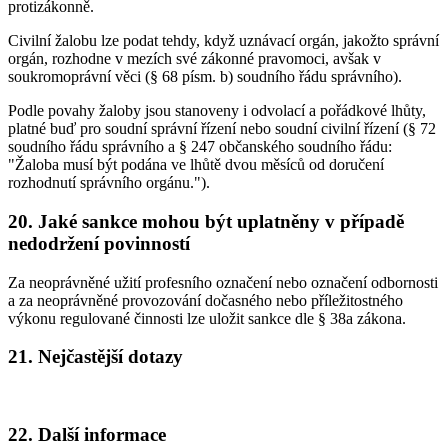
protizákonně.
Civilní žalobu lze podat tehdy, když uznávací orgán, jakožto správní
orgán, rozhodne v mezích své zákonné pravomoci, avšak v
soukromoprávní věci (§ 68 písm. b) soudního řádu správního).
Podle povahy žaloby jsou stanoveny i odvolací a pořádkové lhůty,
platné buď pro soudní správní řízení nebo soudní civilní řízení (§ 72
soudního řádu správního a § 247 občanského soudního řádu:
"Žaloba musí být podána ve lhůtě dvou měsíců od doručení
rozhodnutí správního orgánu.").
20. Jaké sankce mohou být uplatněny v případě
nedodržení povinností
Za neoprávněné užití profesního označení nebo označení odbornosti
a za neoprávněné provozování dočasného nebo příležitostného
výkonu regulované činnosti lze uložit sankce dle § 38a zákona.
21. Nejčastější dotazy
22. Další informace