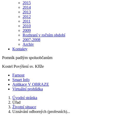
2015
2014
2013
2012
2011
2010
2009
Rozhraní v ročním období
2007-2008
Archiv
Kontakty
Pomník padlým spoluobčanům
Kostel Povýšení sv. Kříže
Farnost
Smart Info
Aplikace V OBRAZE
Virtuální prohlídka
Úvodní stránka
Úřad
Životní situace
Uznávání odborných (profesních)...