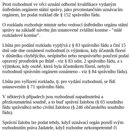
Proti rozhodnutí ve věci uznání odborné kvalifikace vydaným
ústředním orgánem státní správy, jako prvoinstančním uznávacím
orgánem, lze podat rozklad dle § 152 správního řádu.
O rozkladu rozhoduje ministr nebo vedoucí ústředního orgánu státní
správy na základě návrhu jím ustanovené zvláštní komise - "stálé
rozkladové komise".
Lhůta pro podání rozkladu vyplývá z § 83 správního řádu a činí 15
dnů ode dne oznámení rozhodnutí (s výjimkou, kdy účastník řízení
v důsledku chybějícího, neúplného nebo nesprávného poučení podal
opravný prostředek po lhůtě - viz § 83 odst. 2 správního řádu, a s
výjimkou, kdy osobě, která byla účastníkem řízení, nebylo
rozhodnutí správním orgánem oznámeno - viz § 84 správního řádu).
Lhůta pro vyřízení rozkladu, tj. pro vydání rozhodnutí, se řídí
ustanovením § 71 správního řádu.
V některých případech jsou rozhodnutí napadnutelná a
přezkoumatelná soudně, a to buď správní žalobou (§ 65 soudního
řádu správního) nebo civilní žalobou (§ 246 občanského soudního
řádu).
Správní žalobu lze podat tehdy, když uznávací orgán poruší svým
rozhodnutím práva žadatele, když rozhodne nekompetentně či