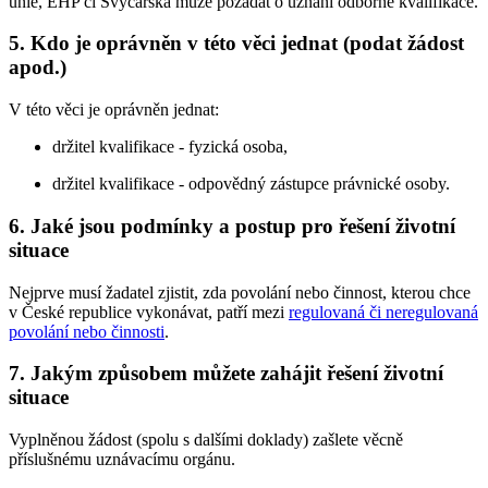
unie, EHP či Švýcarska může požádat o uznání odborné kvalifikace.
5. Kdo je oprávněn v této věci jednat (podat žádost
apod.)
V této věci je oprávněn jednat:
držitel kvalifikace - fyzická osoba,
držitel kvalifikace - odpovědný zástupce právnické osoby.
6. Jaké jsou podmínky a postup pro řešení životní
situace
Nejprve musí žadatel zjistit, zda povolání nebo činnost, kterou chce
v České republice vykonávat, patří mezi
regulovaná či neregulovaná
povolání nebo činnosti
.
7. Jakým způsobem můžete zahájit řešení životní
situace
Vyplněnou žádost (spolu s dalšími doklady) zašlete věcně
příslušnému uznávacímu orgánu.