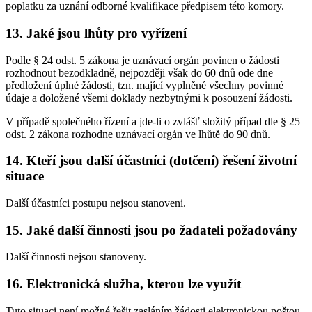
poplatku za uznání odborné kvalifikace předpisem této komory.
13. Jaké jsou lhůty pro vyřízení
Podle § 24 odst. 5 zákona je uznávací orgán povinen o žádosti
rozhodnout bezodkladně, nejpozději však do 60 dnů ode dne
předložení úplné žádosti, tzn. mající vyplněné všechny povinné
údaje a doložené všemi doklady nezbytnými k posouzení žádosti.
V případě společného řízení a jde-li o zvlášť složitý případ dle § 25
odst. 2 zákona rozhodne uznávací orgán ve lhůtě do 90 dnů.
14. Kteří jsou další účastníci (dotčení) řešení životní
situace
Další účastníci postupu nejsou stanoveni.
15. Jaké další činnosti jsou po žadateli požadovány
Další činnosti nejsou stanoveny.
16. Elektronická služba, kterou lze využít
Tuto situaci není možné řešit zasláním žádosti elektronickou poštou.