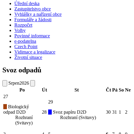
Úřední deska
Zastupitelstvo obce
Vyhlášky a nařízení obce
Formuláře a žádosti
Rozpočet
Volby
Povinné informace
e-podatelna
Czech Point
Vidimace a legalizace
Životní situace
Svoz odpadů
Srpen
2026
Po
Út
St
Čt
Pá
So
Ne
27
29
Biologický
odpad D2D
28
Svoz papíru D2D
30
31
1
2
Rozhraní
Rozhraní (Svitavy)
(Svitavy)