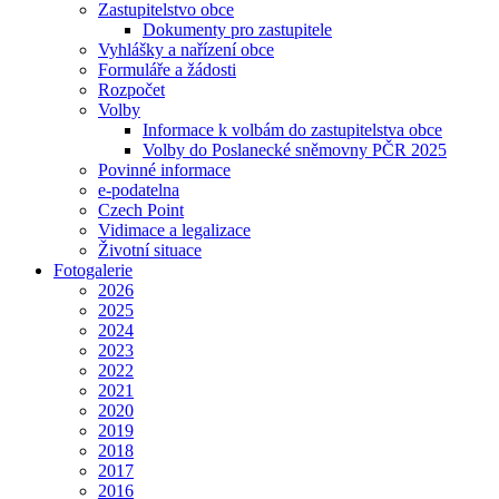
Zastupitelstvo obce
Dokumenty pro zastupitele
Vyhlášky a nařízení obce
Formuláře a žádosti
Rozpočet
Volby
Informace k volbám do zastupitelstva obce
Volby do Poslanecké sněmovny PČR 2025
Povinné informace
e-podatelna
Czech Point
Vidimace a legalizace
Životní situace
Fotogalerie
2026
2025
2024
2023
2022
2021
2020
2019
2018
2017
2016