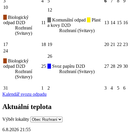
3
4
5
6
7
8
9
10
12
Biologický
Komunální odpad
Plast
odpad D2D
11
13
14
15
16
a kovy D2D
Rozhraní
Rozhraní (Svitavy)
(Svitavy)
17
18
19
20
21
22
23
24
26
Biologický
odpad D2D
25
Svoz papíru D2D
27
28
29
30
Rozhraní
Rozhraní (Svitavy)
(Svitavy)
31
1
2
3
4
5
6
Kalendář svozu odpadu
Aktuální teplota
Výběr lokality
6.8.2026 21:55