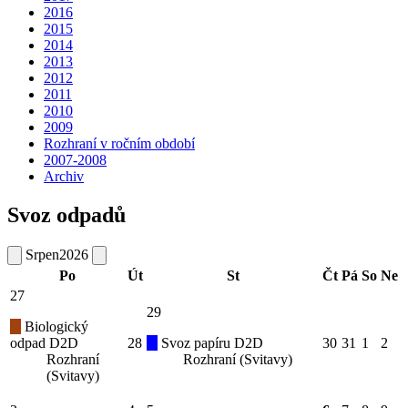
2016
2015
2014
2013
2012
2011
2010
2009
Rozhraní v ročním období
2007-2008
Archiv
Svoz odpadů
Srpen
2026
Po
Út
St
Čt
Pá
So
Ne
27
29
Biologický
odpad D2D
28
Svoz papíru D2D
30
31
1
2
Rozhraní
Rozhraní (Svitavy)
(Svitavy)