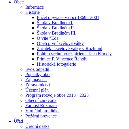
Obec
Informace
Historie
Počet obyvatel v obci 1869 - 2001
Škola v Bradlném I.
Škola v Bradlném II.
Škola v Bradlném III.
O vile "Eda"
Oběti první světové války
Začátek 2.světové války v Rozhraní
Pohřeb vrchního respicienta Jana Krmely
Primice P. Vincence Řehoře
Historická fotogalerie
Svoz odpadů
Poplatky obci
Zajímavosti
Zdravotnictví
Územní plán
Program rozvoje obce 2018 - 2028
Obecní zpravodaj
Farnost Rozhraní
Virtuální prohlídka
Požární prevence
Úřad
Úřední deska