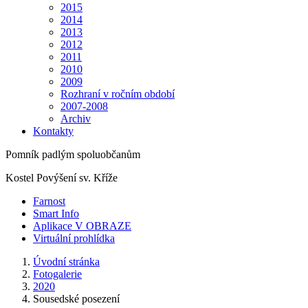
2015
2014
2013
2012
2011
2010
2009
Rozhraní v ročním období
2007-2008
Archiv
Kontakty
Pomník padlým spoluobčanům
Kostel Povýšení sv. Kříže
Farnost
Smart Info
Aplikace V OBRAZE
Virtuální prohlídka
Úvodní stránka
Fotogalerie
2020
Sousedské posezení